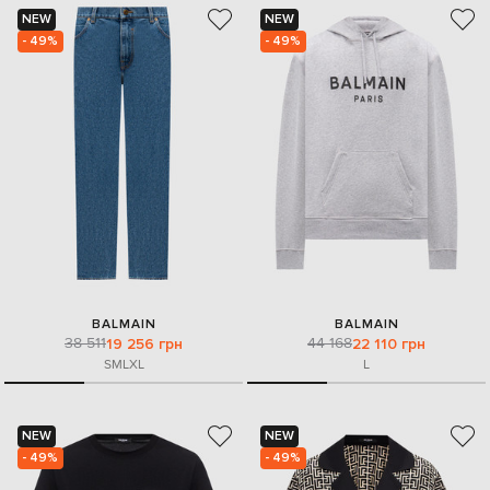
NEW
NEW
- 49%
- 49%
BALMAIN
BALMAIN
38 511
44 168
19 256 грн
22 110 грн
S
M
L
XL
L
NEW
NEW
- 49%
- 49%