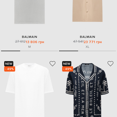
BALMAIN
BALMAIN
27 612
47 541
13 806 грн
23 771 грн
M
XL
NEW
NEW
- 49%
- 49%