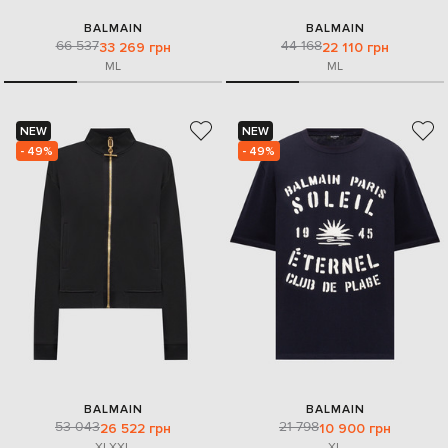
BALMAIN
BALMAIN
66 537
44 168
33 269 грн
22 110 грн
M
L
M
L
NEW
NEW
- 49%
- 49%
BALMAIN
BALMAIN
53 043
21 798
26 522 грн
10 900 грн
XL
XXL
XL