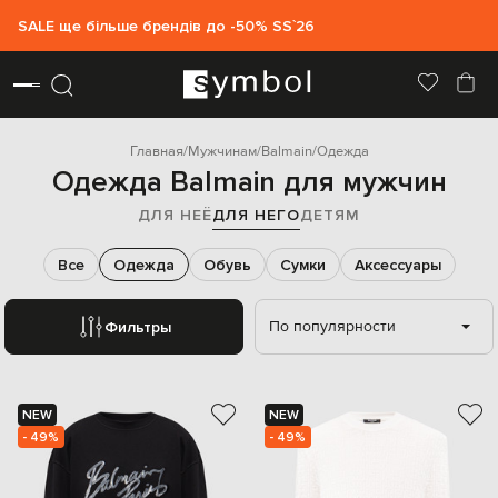
SALE ще більше брендів до -50% SS`26
Главная
Мужчинам
Balmain
Одежда
Одежда Balmain для мужчин
ДЛЯ НЕЁ
ДЛЯ НЕГО
ДЕТЯМ
Все
Одежда
Обувь
Сумки
Аксессуары
По популярности
Фильтры
NEW
NEW
- 49%
- 49%