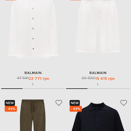
BALMAIN
BALMAIN
47 541
30 830
23 771 грн
15 415 грн
L
L
NEW
NEW
- 49%
- 49%