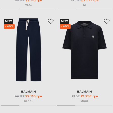
22 110 грн
23 771 грн
M
L
XL
M
NEW
NEW
- 49%
- 49%
BALMAIN
BALMAIN
44 168
38 511
22 110 грн
19 256 грн
XL
XXL
M
XXL