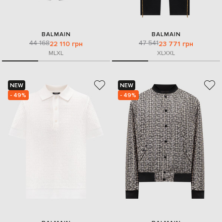
BALMAIN
BALMAIN
44 168
47 541
22 110 грн
23 771 грн
M
L
XL
XL
XXL
NEW
NEW
- 49%
- 49%