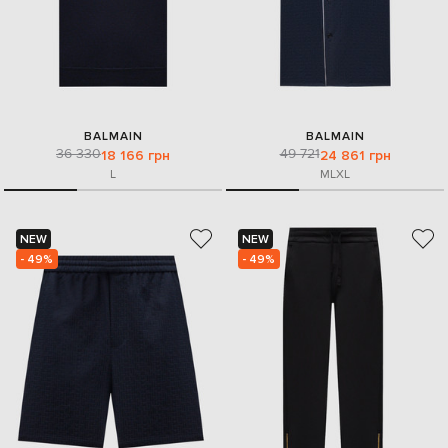
BALMAIN
BALMAIN
36 330
49 721
18 166 грн
24 861 грн
L
M
L
XL
NEW
NEW
- 49%
- 49%