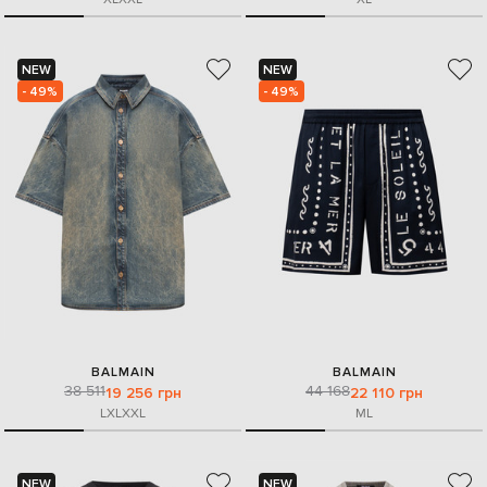
NEW
NEW
- 49%
- 49%
BALMAIN
BALMAIN
38 511
44 168
19 256 грн
22 110 грн
L
XL
XXL
M
L
NEW
NEW