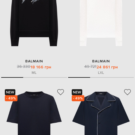
BALMAIN
BALMAIN
36 330
49 721
18 166 грн
24 861 грн
M
L
L
XL
NEW
NEW
- 49%
- 49%