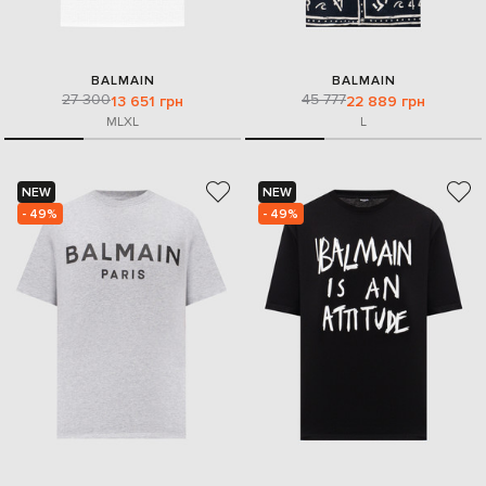
BALMAIN
BALMAIN
27 300
45 777
13 651 грн
22 889 грн
M
L
XL
L
NEW
NEW
- 49%
- 49%