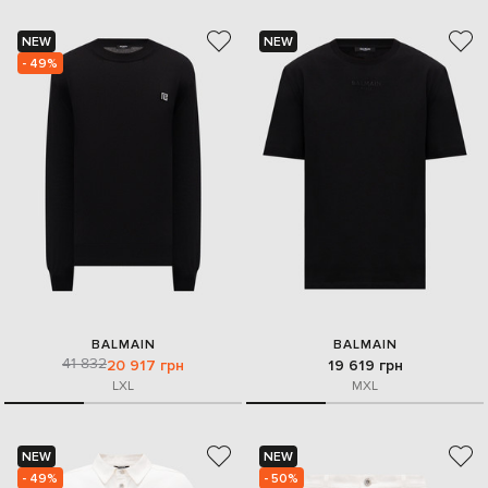
NEW
NEW
- 49%
BALMAIN
BALMAIN
41 832
20 917 грн
19 619 грн
L
XL
M
XL
NEW
NEW
- 49%
- 50%