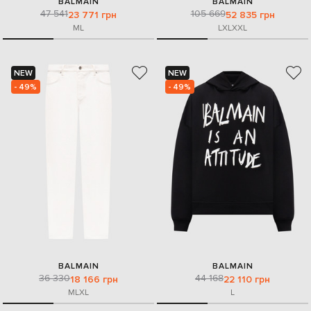
BALMAIN
BALMAIN
47 541
105 669
23 771 грн
52 835 грн
M
L
L
XL
XXL
NEW
NEW
- 49%
- 49%
BALMAIN
BALMAIN
36 330
44 168
18 166 грн
22 110 грн
M
L
XL
L