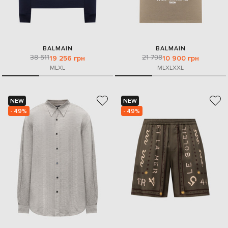
BALMAIN
BALMAIN
38 511
21 798
19 256 грн
10 900 грн
M
L
XL
M
L
XL
XXL
NEW
NEW
- 49%
- 49%