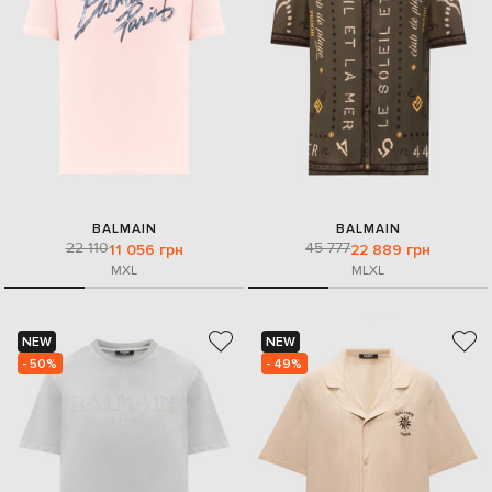
BALMAIN
BALMAIN
22 110
45 777
11 056 грн
22 889 грн
M
XL
M
L
XL
NEW
NEW
- 50%
- 49%