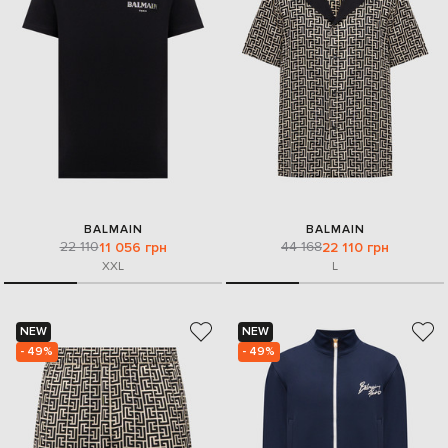
BALMAIN
BALMAIN
22 110
44 168
11 056 грн
22 110 грн
XXL
L
NEW
NEW
- 49%
- 49%