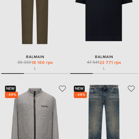
BALMAIN
BALMAIN
36 330
47 541
18 166 грн
23 771 грн
L
L
NEW
NEW
- 49%
- 49%