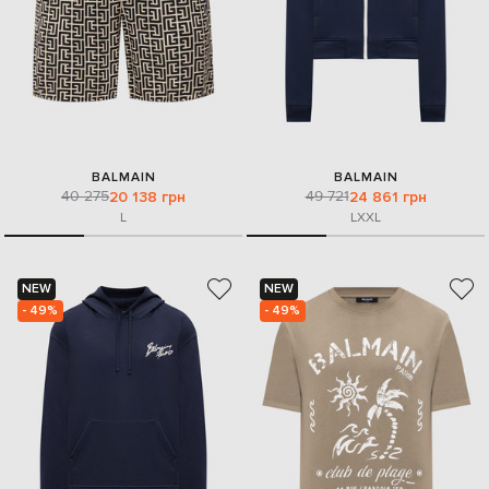
BALMAIN
BALMAIN
40 275
49 721
20 138 грн
24 861 грн
L
L
XXL
NEW
NEW
- 49%
- 49%