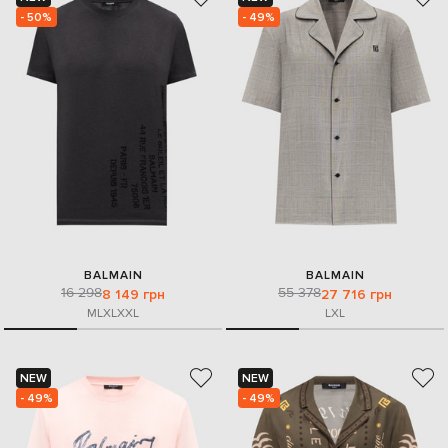
- 50%
- 49%
BALMAIN
BALMAIN
16 298
55 378
8 149 грн
27 716 грн
M
L
XL
XXL
L
XL
NEW
NEW
- 49%
- 49%