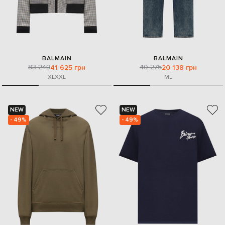
BALMAIN
BALMAIN
83 249
40 275
41 625 грн
20 138 грн
XL
XXL
M
L
NEW
NEW
- 49%
- 49%