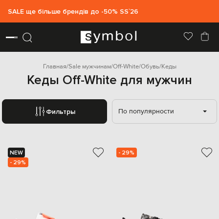
SALE ще більше брендів до -50% SS`26
Главная
Sale мужчинам
Off-White
Обувь
Кеды
Кеды Off-White для мужчин
По популярности
Фильтры
NEW
- 29%
- 29%