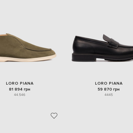
LORO PIANA
LORO PIANA
81 894 грн
59 870 грн
44.5
46
44
45