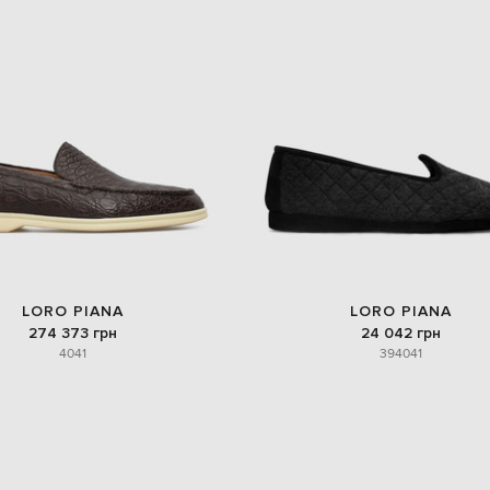
LORO PIANA
LORO PIANA
274 373 грн
24 042 грн
40
41
39
40
41