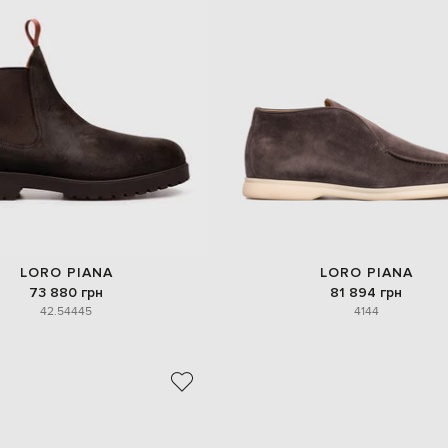
LORO PIANA
LORO PIANA
73 880 грн
81 894 грн
42.5
44
45
41
44