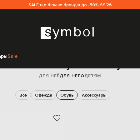
SALE ще більше брендів до -50% SS`26
Главная
Мужчинам
Loro Piana
Обувь
ары
Sale
Loro Piana мужская обувь
ДЛЯ НЕЁ
ДЛЯ НЕГО
ДЕТЯМ
Все
Одежда
Обувь
Аксессуары