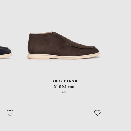
Italy
€
EUR
Latvia
€
EUR
Lithuania
€
EUR
Luxembourg
€
EUR
Netherlands
€
LORO PIANA
PLN
81 894 грн
Poland
zł
46
EUR
Portugal
€
EUR
Romania
€