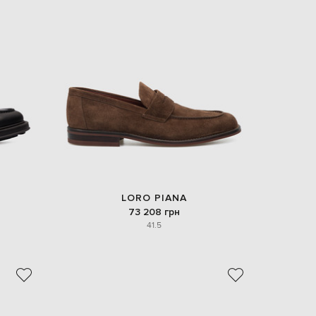
EUR
Slovakia
€
EUR
Slovenia
€
EUR
Spain
€
EUR
Sweden
€
UAH
Ukraine
₴
LORO PIANA
73 208 грн
EUR
41.5
Other
€