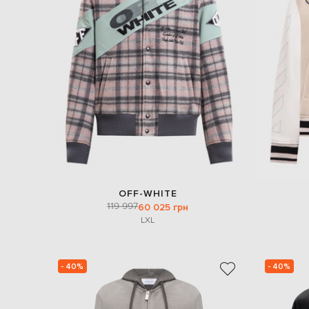
OFF-WHITE
119 997
60 025 грн
L
XL
- 40%
- 40%