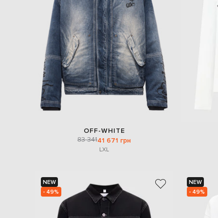
OFF-WHITE
83 341
41 671 грн
L
XL
NEW
NEW
- 49%
- 49%