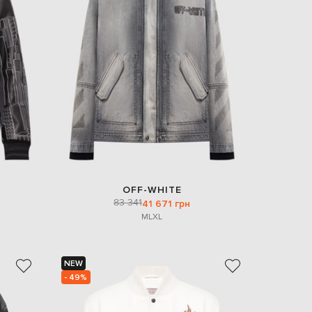
Italy
€
EUR
Latvia
€
EUR
Lithuania
€
EUR
Luxembourg
€
EUR
Netherlands
€
OFF-WHITE
83 341
PLN
41 671 грн
Poland
M
L
XL
zł
EUR
Portugal
€
NEW
- 49%
EUR
Romania
€