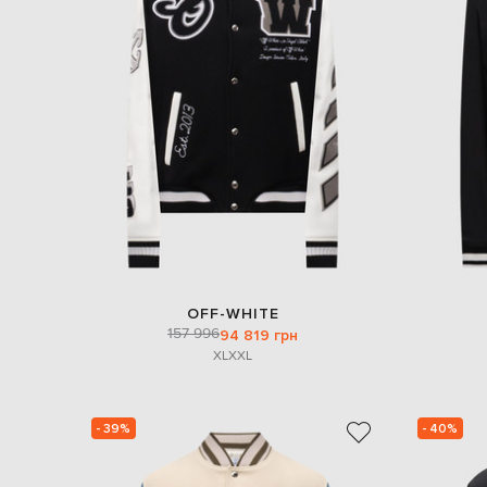
OFF-WHITE
157 996
94 819 грн
XL
XXL
- 39%
- 40%