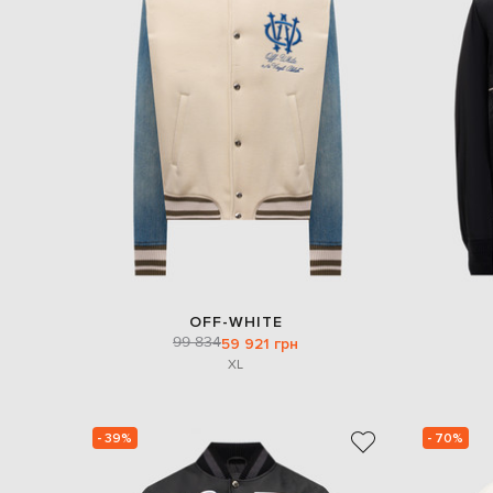
OFF-WHITE
99 834
59 921 грн
XL
- 39%
- 70%