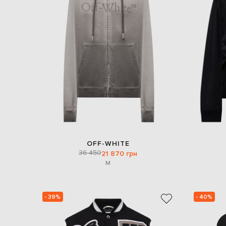
OFF-WHITE
36 450
21 870 грн
M
- 39%
- 40%