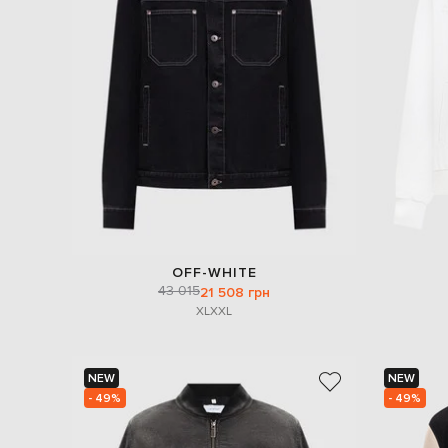
OFF-WHITE
43 015
21 508 грн
XL
XXL
NEW
NEW
- 49%
- 49%