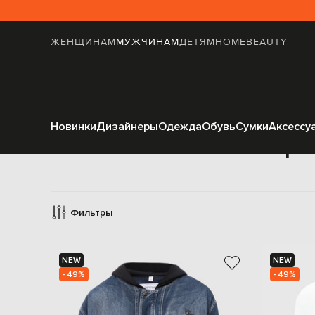
ЖЕНЩИНАМ
МУЖЧИНАМ
ДЕТЯМ
HOME
BEAUTY
Новинки
Дизайнеры
Одежда
Обувь
Сумки
Аксессу
Верх
Фильтры
NEW
NEW
- 49%
- 49%