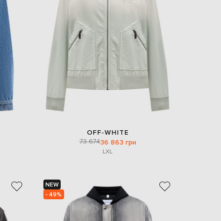
EUR
Denmark
€
EUR
Estonia
€
EUR
Finland
€
EUR
France
€
EUR
OFF-WHITE
Germany
73 674
36 863 грн
€
L
XL
EUR
Greece
€
NEW
EUR
- 49%
Hungary
€
EUR