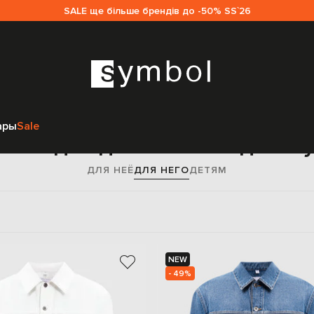
SALE ще більше брендів до -50% SS`26
Главная
Sale мужчинам
Off-White
Одежда
Верхняя одежда
ары
Sale
няя одежда Off-White для м
ДЛЯ НЕЁ
ДЛЯ НЕГО
ДЕТЯМ
NEW
- 49%