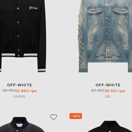
OFF-WHITE
OFF-WHITE
88 150
60 852
52 890 грн
36 501 грн
L
XL
XXL
L
XL
- 40%