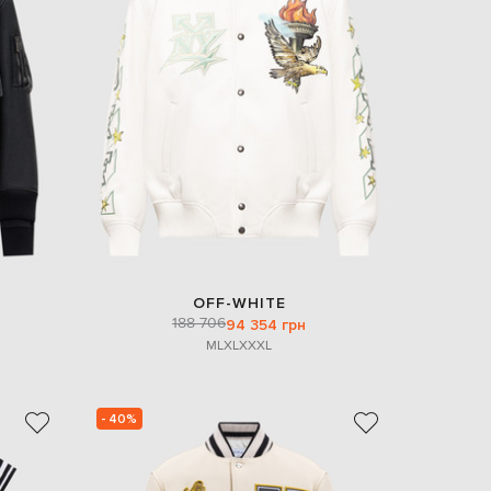
EUR
Slovakia
€
EUR
Slovenia
€
EUR
Spain
€
EUR
Sweden
€
UAH
Ukraine
OFF-WHITE
₴
188 706
94 354 грн
M
L
XL
XXXL
EUR
Other
€
- 40%