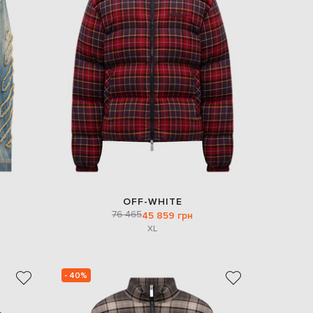
OFF-WHITE
76 465
45 859 грн
XL
- 40%