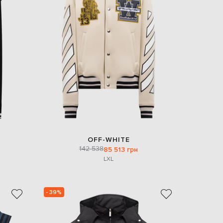
OFF-WHITE
142 538
85 513 грн
L
XL
- 39%