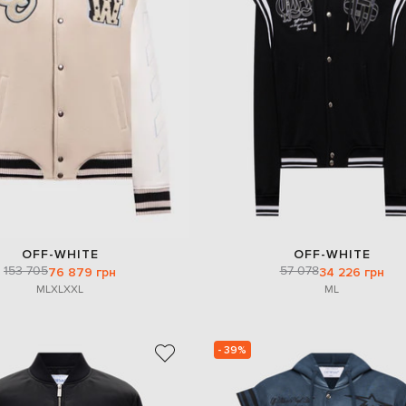
OFF-WHITE
OFF-WHITE
153 705
57 078
76 879 грн
34 226 грн
M
L
XL
XXL
M
L
- 39%