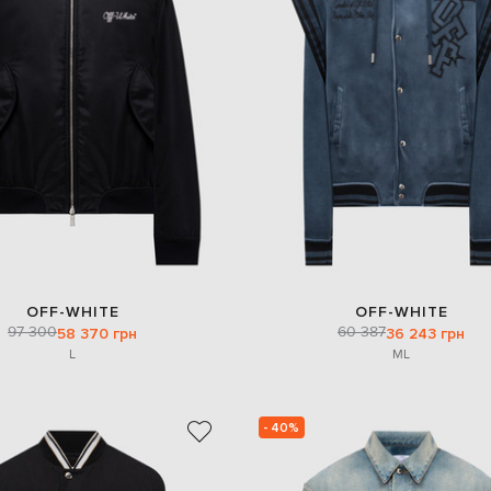
OFF-WHITE
OFF-WHITE
97 300
60 387
58 370 грн
36 243 грн
L
M
L
- 40%