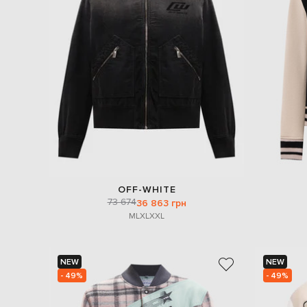
OFF-WHITE
73 674
36 863 грн
M
L
XL
XXL
NEW
NEW
- 49%
- 49%