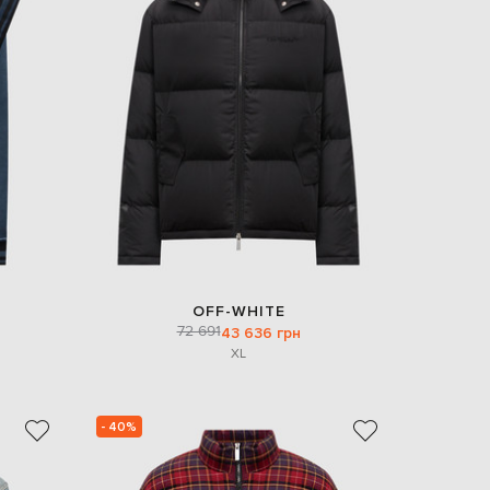
OFF-WHITE
72 691
43 636 грн
XL
- 40%