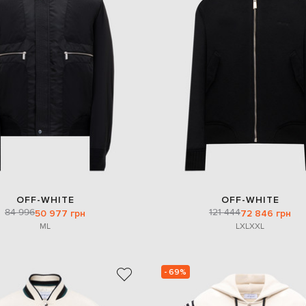
OFF-WHITE
OFF-WHITE
84 996
121 444
50 977 грн
72 846 грн
M
L
L
XL
XXL
- 69%