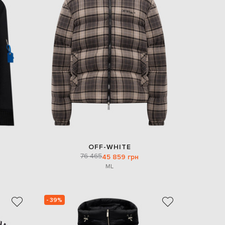
OFF-WHITE
76 465
45 859 грн
M
L
- 39%