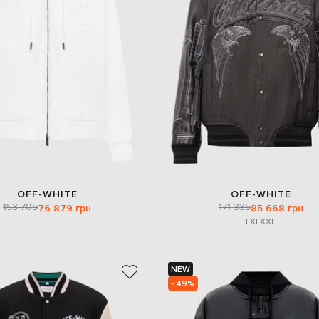
OFF-WHITE
OFF-WHITE
153 705
171 335
76 879 грн
85 668 грн
L
L
XL
XXL
NEW
- 49%