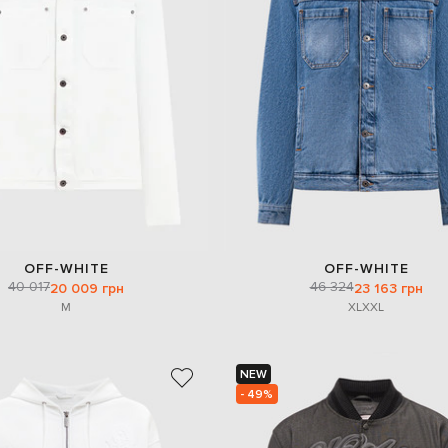
OFF-WHITE
OFF-WHITE
40 017
46 324
20 009 грн
23 163 грн
M
XL
XXL
NEW
- 49%