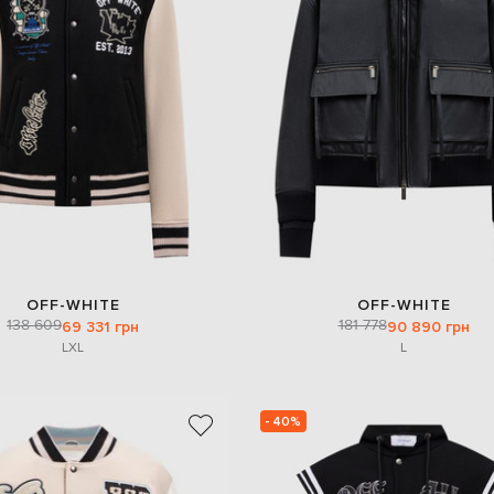
OFF-WHITE
OFF-WHITE
138 609
181 778
69 331 грн
90 890 грн
L
XL
L
- 40%