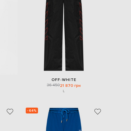
Italy
€
EUR
Latvia
€
EUR
Lithuania
€
EUR
Luxembourg
€
EUR
Netherlands
€
OFF-WHITE
36 450
PLN
21 870 грн
Poland
L
zł
EUR
Portugal
€
- 64%
EUR
Romania
€