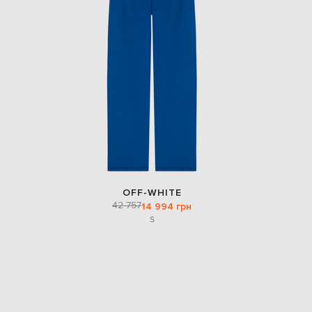
EUR
Slovakia
€
EUR
Slovenia
€
EUR
Spain
€
EUR
Sweden
€
UAH
Ukraine
OFF-WHITE
₴
42 757
14 994 грн
S
EUR
Other
€