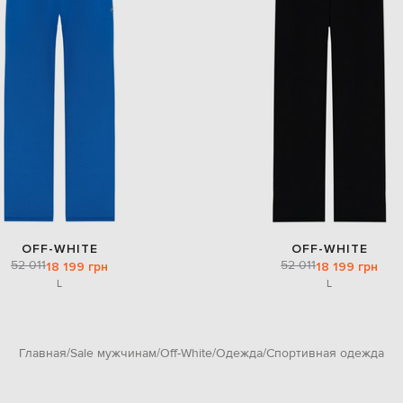
OFF-WHITE
OFF-WHITE
52 011
52 011
18 199 грн
18 199 грн
L
L
Главная
Sale мужчинам
Off-White
Одежда
Спортивная одежда