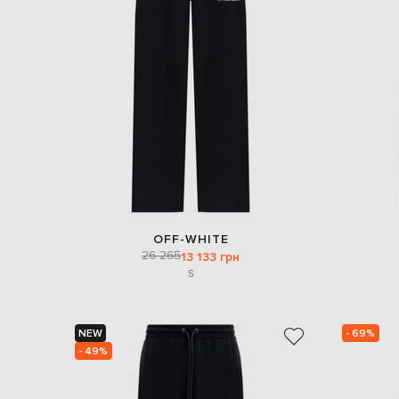
OFF-WHITE
26 265
13 133 грн
S
NEW
- 69%
- 49%