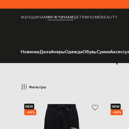
ЖЕНЩИНАМ
МУЖЧИНАМ
ДЕТЯМ
HOME
BEAUTY
Новинки
Дизайнеры
Одежда
Обувь
Сумки
Аксессу
Спорт
Фильтры
NEW
NEW
- 49%
- 49%