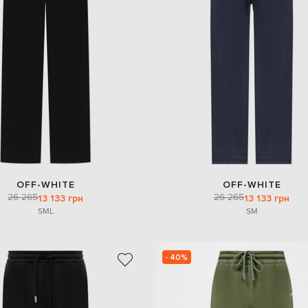
OFF-WHITE
OFF-WHITE
26 265
26 265
13 133 грн
13 133 грн
S
M
L
S
M
- 40%