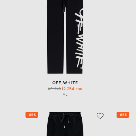
OFF-WHITE
24 455
12 254 грн
M
L
- 65%
- 65%