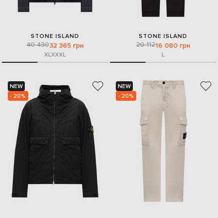
STONE ISLAND
STONE ISLAND
40 430
20 112
32 365 грн
16 080 грн
XL
XXXL
L
NEW
NEW
- 20%
- 20%