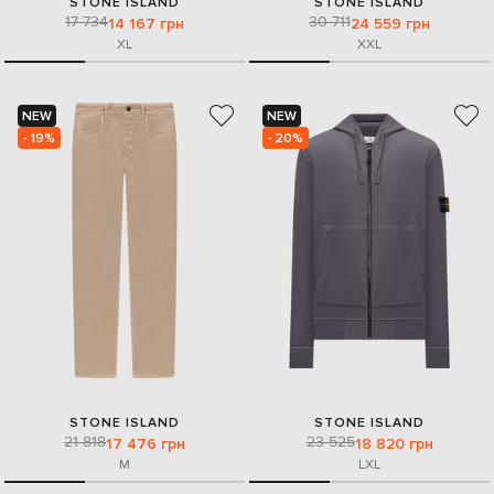
STONE ISLAND
STONE ISLAND
17 734
30 711
14 167 грн
24 559 грн
XL
XXL
NEW
NEW
- 19%
- 20%
STONE ISLAND
STONE ISLAND
21 818
23 525
17 476 грн
18 820 грн
M
L
XL