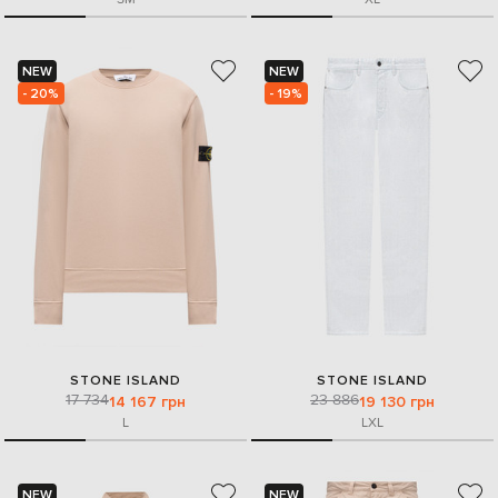
NEW
NEW
- 20%
- 19%
STONE ISLAND
STONE ISLAND
17 734
23 886
14 167 грн
19 130 грн
L
L
XL
NEW
NEW