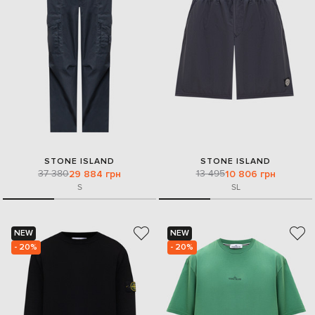
STONE ISLAND
STONE ISLAND
37 380
13 495
29 884 грн
10 806 грн
S
S
L
NEW
NEW
- 20%
- 20%