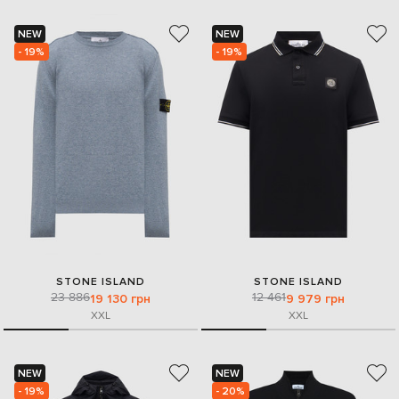
NEW
NEW
- 19%
- 19%
STONE ISLAND
STONE ISLAND
23 886
12 461
19 130 грн
9 979 грн
XXL
XXL
NEW
NEW
- 19%
- 20%