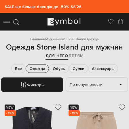
SALE ще більше брендів до -50% SS`26
Главная
Мужчинам
Stone Island
Одежда
Одежда Stone Island для мужчин
ДЛЯ НЕГО
ДЕТЯМ
Все
Одежда
Обувь
Сумки
Аксессуары
По популярности
Фильтры
NEW
NEW
- 19%
- 19%