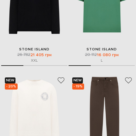
STONE ISLAND
STONE ISLAND
26 782
20 112
21 405 грн
16 080 грн
XXL
L
NEW
NEW
- 20%
- 19%