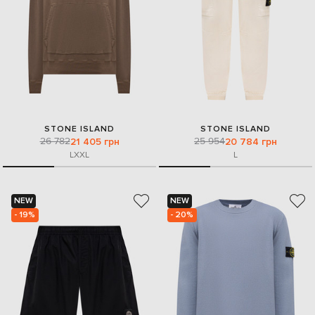
STONE ISLAND
STONE ISLAND
26 782
25 954
21 405 грн
20 784 грн
L
XXL
L
NEW
NEW
- 19%
- 20%