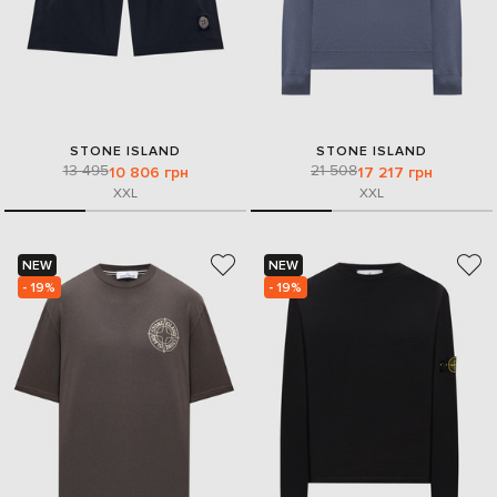
STONE ISLAND
STONE ISLAND
13 495
21 508
10 806 грн
17 217 грн
XXL
XXL
NEW
NEW
- 19%
- 19%