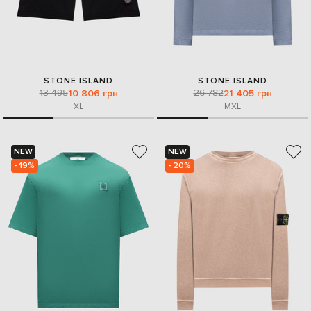
STONE ISLAND
STONE ISLAND
13 495
26 782
10 806 грн
21 405 грн
XL
M
XL
NEW
NEW
- 19%
- 20%