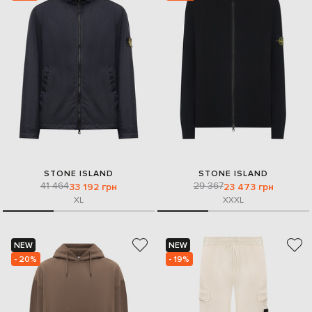
STONE ISLAND
STONE ISLAND
41 464
29 367
33 192 грн
23 473 грн
XL
XXXL
NEW
NEW
- 20%
- 19%