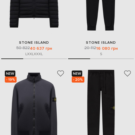
STONE ISLAND
STONE ISLAND
50 822
20 112
40 637 грн
16 080 грн
L
XXL
XXXL
S
NEW
NEW
- 19%
- 20%