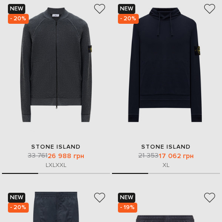
NEW
NEW
- 20%
- 20%
STONE ISLAND
STONE ISLAND
33 761
21 353
26 988 грн
17 062 грн
L
XL
XXL
XL
NEW
NEW
- 20%
- 19%