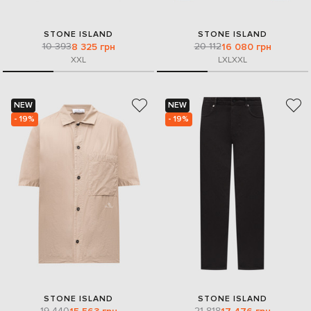
STONE ISLAND
STONE ISLAND
10 393
20 112
8 325 грн
16 080 грн
XXL
L
XL
XXL
NEW
NEW
- 19%
- 19%
STONE ISLAND
STONE ISLAND
19 440
21 818