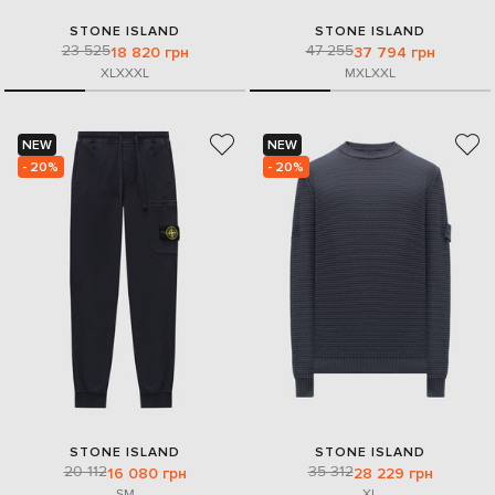
STONE ISLAND
STONE ISLAND
23 525
47 255
18 820 грн
37 794 грн
XL
XXXL
M
XL
XXL
NEW
NEW
- 20%
- 20%
STONE ISLAND
STONE ISLAND
20 112
35 312
16 080 грн
28 229 грн
S
M
XL