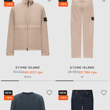
- 20%
- 19%
STONE ISLAND
STONE ISLAND
50 822
25 954
40 637 грн
20 784 грн
M
XXL
M
NEW
NEW
- 19%
- 19%