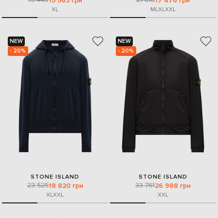
15 563 грн
17 476 грн
XL
M
L
XL
XXL
NEW
NEW
- 20%
- 20%
STONE ISLAND
STONE ISLAND
23 525
33 761
18 820 грн
26 988 грн
XL
XXL
XXL