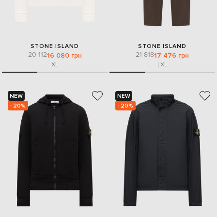
STONE ISLAND
STONE ISLAND
20 112
21 818
16 080 грн
17 476 грн
XL
L
XL
NEW
NEW
- 20%
- 20%