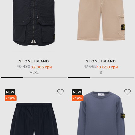
STONE ISLAND
STONE ISLAND
40 430
17 062
32 365 грн
13 650 грн
M
L
XL
S
NEW
NEW
- 19%
- 19%