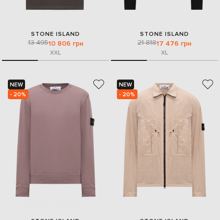
STONE ISLAND
STONE ISLAND
13 495
21 818
10 806 грн
17 476 грн
XXL
XL
NEW
NEW
- 20%
- 20%