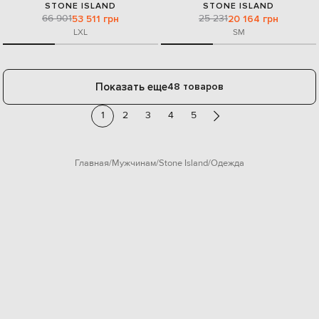
STONE ISLAND
STONE ISLAND
66 901
25 231
53 511 грн
20 164 грн
L
XL
S
M
Показать еще
48 товаров
1
2
3
4
5
Главная
Мужчинам
Stone Island
Одежда