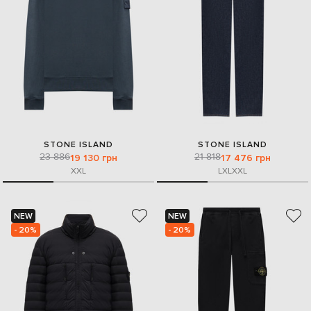
STONE ISLAND
STONE ISLAND
23 886
21 818
19 130 грн
17 476 грн
XXL
L
XL
XXL
NEW
NEW
- 20%
- 20%