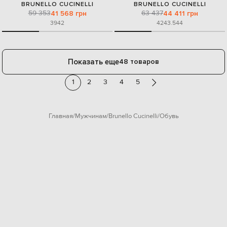
BRUNELLO CUCINELLI
BRUNELLO CUCINELLI
59 353
63 437
41 568 грн
44 411 грн
39
42
42
43.5
44
Показать еще
48 товаров
1
2
3
4
5
Главная
Мужчинам
Brunello Cucinelli
Обувь