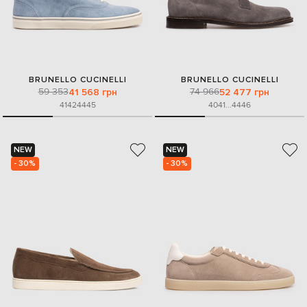
BRUNELLO CUCINELLI
BRUNELLO CUCINELLI
59 353
74 966
41 568 грн
52 477 грн
41
42
44
45
40
41
...
44
46
NEW
NEW
- 30%
- 30%