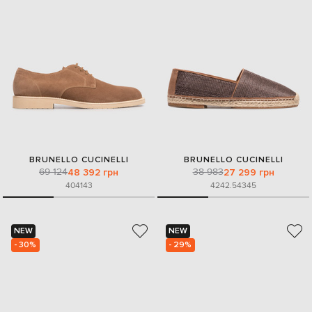
BRUNELLO CUCINELLI
BRUNELLO CUCINELLI
69 124
38 983
48 392 грн
27 299 грн
40
41
43
42
42.5
43
45
NEW
NEW
- 30%
- 29%