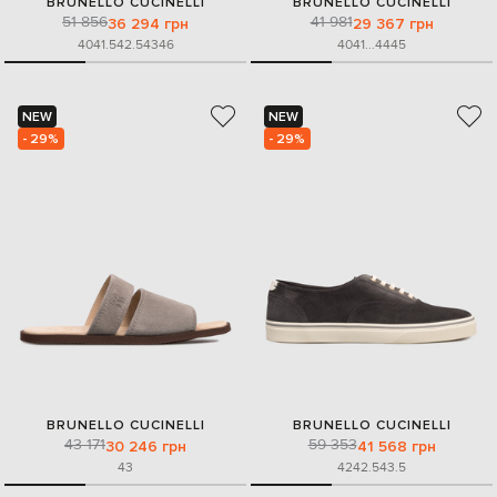
BRUNELLO CUCINELLI
BRUNELLO CUCINELLI
51 856
41 981
36 294 грн
29 367 грн
40
41.5
42.5
43
46
40
41
...
44
45
NEW
NEW
- 29%
- 29%
BRUNELLO CUCINELLI
BRUNELLO CUCINELLI
43 171
59 353
30 246 грн
41 568 грн
43
42
42.5
43.5