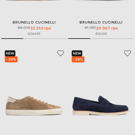
BRUNELLO CUCINELLI
BRUNELLO CUCINELLI
46 014
41 981
32 210 грн
29 367 грн
42
44
45
41
42
46
NEW
NEW
- 29%
- 29%