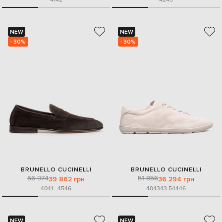
NEW
NEW
- 30%
- 30%
BRUNELLO CUCINELLI
BRUNELLO CUCINELLI
56 974
51 856
39 862 грн
36 294 грн
40
41
...
45
46
40
43
43.5
44
46
NEW
NEW