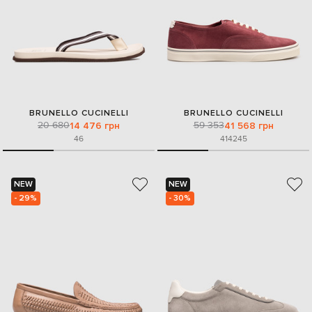
BRUNELLO CUCINELLI
BRUNELLO CUCINELLI
20 680
59 353
14 476 грн
41 568 грн
46
41
42
45
NEW
NEW
- 29%
- 30%