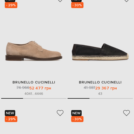
- 29%
- 30%
BRUNELLO CUCINELLI
BRUNELLO CUCINELLI
74 966
41 981
52 477 грн
29 367 грн
40
41
...
44
46
43
NEW
NEW
- 29%
- 30%