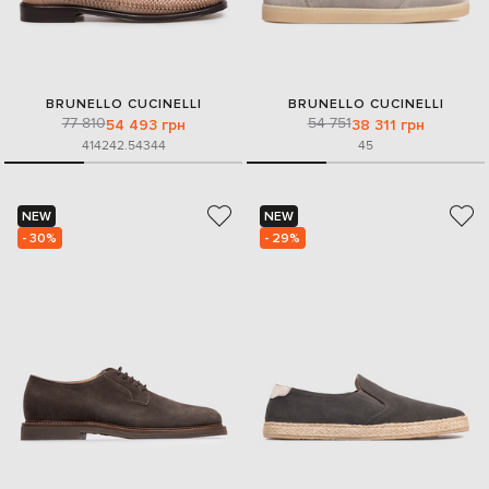
BRUNELLO CUCINELLI
BRUNELLO CUCINELLI
77 810
54 751
54 493 грн
38 311 грн
41
42
42.5
43
44
45
NEW
NEW
- 30%
- 29%