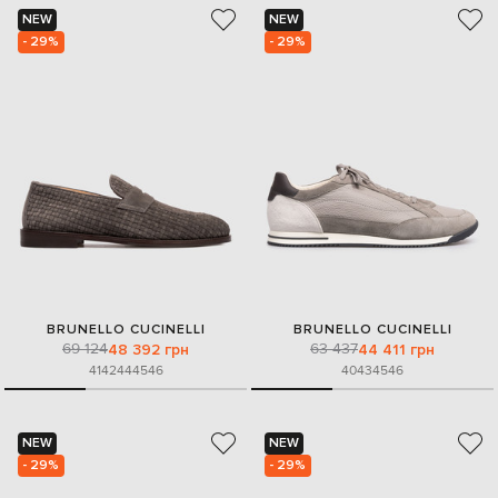
NEW
NEW
- 29%
- 29%
BRUNELLO CUCINELLI
BRUNELLO CUCINELLI
69 124
63 437
48 392 грн
44 411 грн
41
42
44
45
46
40
43
45
46
NEW
NEW
- 29%
- 29%