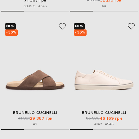
71 967 грн
32 210 грн
39
39.5
...
45
46
44
NEW
NEW
- 30%
- 30%
BRUNELLO CUCINELLI
BRUNELLO CUCINELLI
41 981
65 970
29 367 грн
46 169 грн
42
41
42
...
45
46