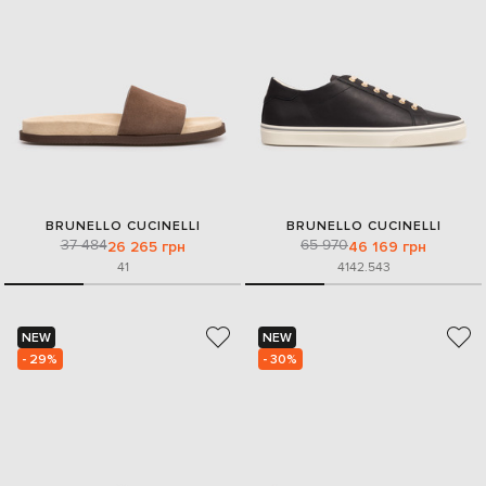
BRUNELLO CUCINELLI
BRUNELLO CUCINELLI
37 484
65 970
26 265 грн
46 169 грн
41
41
42.5
43
NEW
NEW
- 29%
- 30%