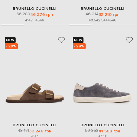
BRUNELLO CUCINELLI
BRUNELLO CUCINELLI
66 280
46 014
46 376 грн
32 210 грн
41
42
...
45
46
40.5
42.5
44
45
46
NEW
NEW
- 29%
- 29%
BRUNELLO CUCINELLI
BRUNELLO CUCINELLI
43 171
59 353
30 246 грн
41 568 грн
41
42
42
45