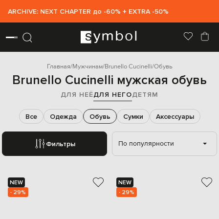
ARCHIVE: NEXT CHAPTER до -60% + EXTRA -50%
Главная
Мужчинам
Brunello Cucinelli
Обувь
Brunello Cucinelli мужская обувь
ДЛЯ НЕЁ
ДЛЯ НЕГО
ДЕТЯМ
Все
Одежда
Обувь
Сумки
Аксессуары
По популярности
Фильтры
NEW
NEW
- 29%
- 29%