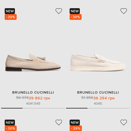
NEW
NEW
- 30%
- 30%
BRUNELLO CUCINELLI
BRUNELLO CUCINELLI
56 974
51 856
39 862 грн
36 294 грн
40
41.5
45
40
45
NEW
NEW
- 30%
- 29%