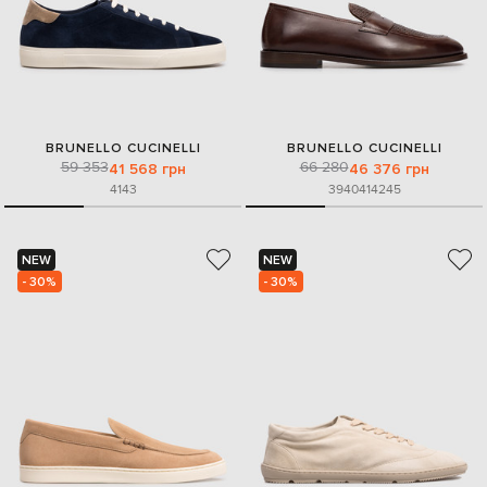
BRUNELLO CUCINELLI
BRUNELLO CUCINELLI
59 353
66 280
41 568 грн
46 376 грн
41
43
39
40
41
42
45
NEW
NEW
- 30%
- 30%