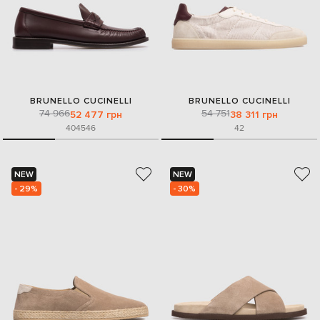
BRUNELLO CUCINELLI
BRUNELLO CUCINELLI
74 966
54 751
52 477 грн
38 311 грн
40
45
46
42
NEW
NEW
- 29%
- 30%