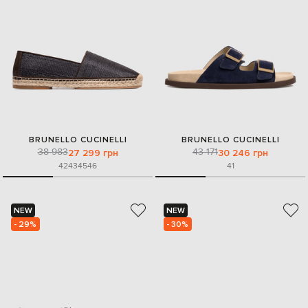
BRUNELLO CUCINELLI
BRUNELLO CUCINELLI
38 983
43 171
27 299 грн
30 246 грн
42
43
45
46
41
NEW
NEW
- 29%
- 30%