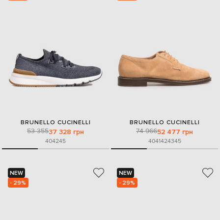
BRUNELLO CUCINELLI
BRUNELLO CUCINELLI
53 355
74 966
37 328 грн
52 477 грн
40
42
45
40
41
42
43
45
NEW
NEW
- 29%
- 29%