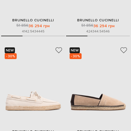
BRUNELLO CUCINELLI
BRUNELLO CUCINELLI
51 856
51 856
36 294 грн
36 294 грн
41
42.5
43
44
45
42
43
44.5
45
46
NEW
NEW
- 30%
- 30%