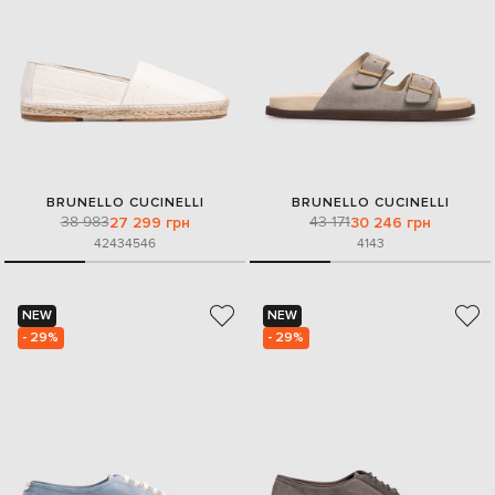
BRUNELLO CUCINELLI
BRUNELLO CUCINELLI
38 983
43 171
27 299 грн
30 246 грн
42
43
45
46
41
43
NEW
NEW
- 29%
- 29%