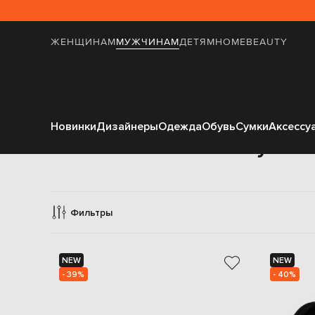
ЖЕНЩИНАМ
МУЖЧИНАМ
ДЕТЯМ
HOME
BEAUTY
Новинки
Дизайнеры
Одежда
Обувь
Сумки
Аксессу
Сумки 
Фильтры
NEW
NEW
- 39%
- 40%