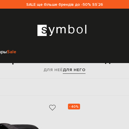
SALE ще більше брендів до -50% SS`26
Главная
Sale мужчинам
Off-White
Сумки
Сумки через плечо
ары
Sale
через плечо Off-White для
ДЛЯ НЕЁ
ДЛЯ НЕГО
- 40%