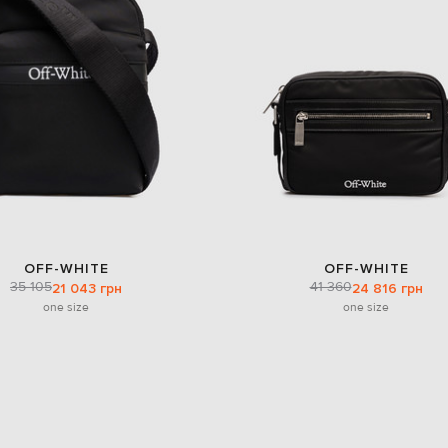
OFF-WHITE
OFF-WHITE
35 105
41 360
21 043 грн
24 816 грн
one size
one size