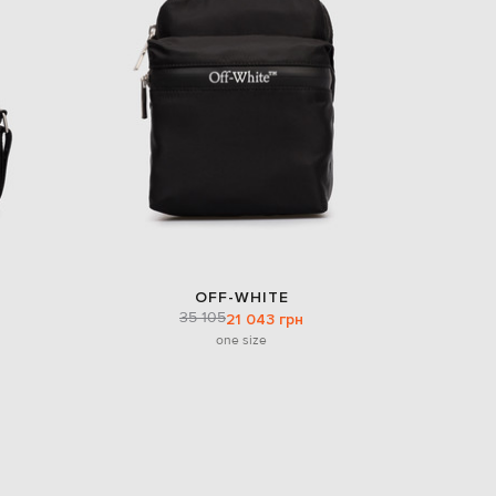
EUR
Denmark
€
EUR
Estonia
€
EUR
Finland
€
EUR
France
€
EUR
OFF-WHITE
Germany
35 105
21 043 грн
€
one size
EUR
Greece
€
EUR
Hungary
€
EUR