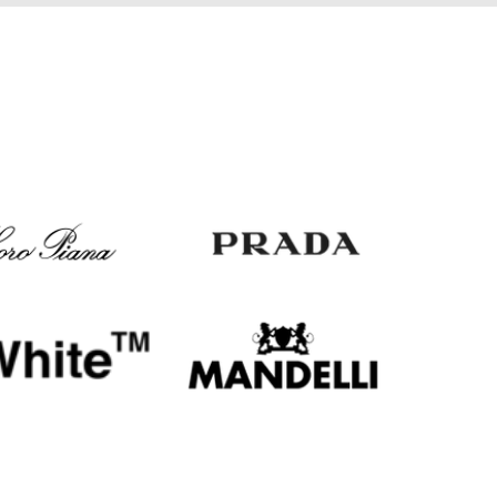
EUR
Slovakia
€
EUR
Slovenia
€
EUR
Spain
€
EUR
Sweden
€
UAH
Ukraine
₴
EUR
Other
€