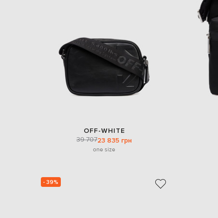
OFF-WHITE
39 707
23 835 грн
one size
- 39%