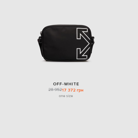
OFF-WHITE
28 952
17 372 грн
one size