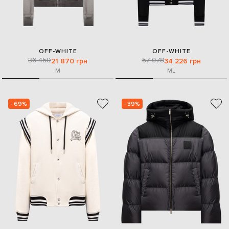
OFF-WHITE
OFF-WHITE
36 450
57 078
21 870 грн
34 226 грн
M
M
L
- 69%
- 39%