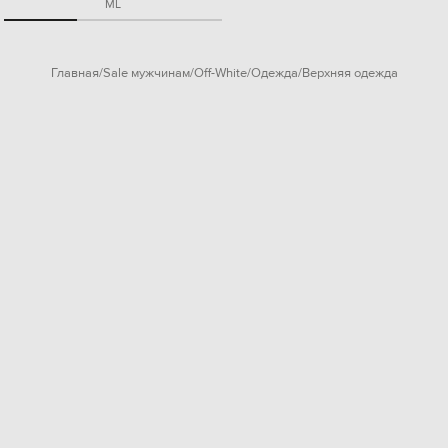
M
L
Главная
Sale мужчинам
Off-White
Одежда
Верхняя одежда