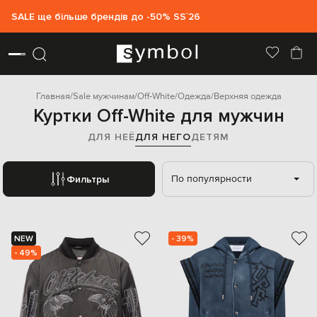
SALE ще більше брендів до -50% SS`26
Главная
Sale мужчинам
Off-White
Одежда
Верхняя одежда
Куртки Off-White для мужчин
ДЛЯ НЕЁ
ДЛЯ НЕГО
ДЕТЯМ
По популярности
Фильтры
NEW
- 39%
- 49%