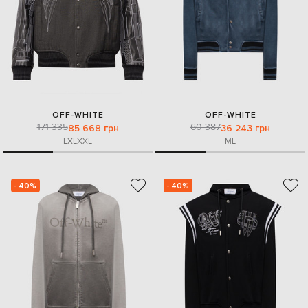
OFF-WHITE
OFF-WHITE
171 335
60 387
85 668 грн
36 243 грн
L
XL
XXL
M
L
- 40%
- 40%