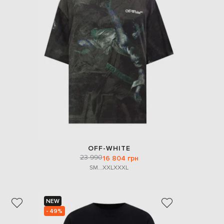
OFF-WHITE
23 990
16 804 грн
S
M
...
XXL
XXXL
NEW
- 49%