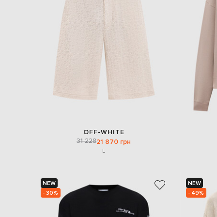
OFF-WHITE
31 228
21 870 грн
L
NEW
NEW
- 30%
- 49%