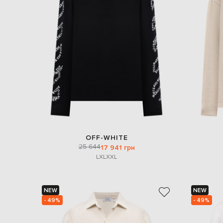
OFF-WHITE
25 644
17 941 грн
L
XL
XXL
NEW
NEW
- 49%
- 49%