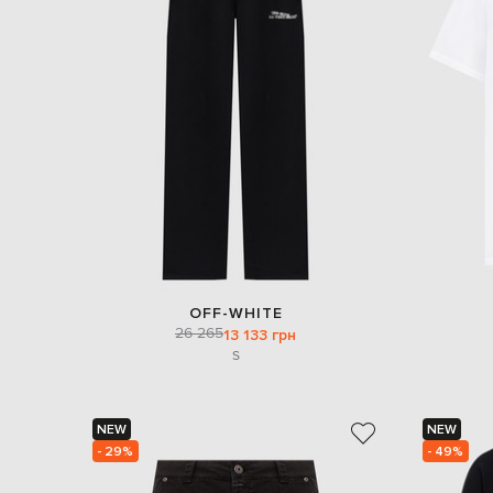
OFF-WHITE
26 265
13 133 грн
S
NEW
NEW
- 29%
- 49%