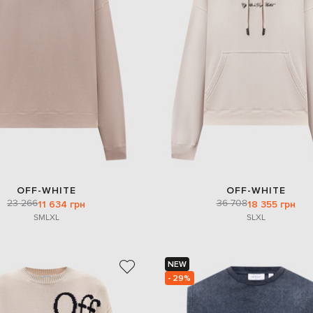
OFF-WHITE
OFF-WHITE
23 266
36 708
11 634 грн
18 355 грн
S
M
L
XL
S
L
XL
NEW
- 29%