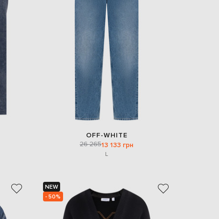
Italy
€
EUR
Latvia
€
EUR
Lithuania
€
EUR
Luxembourg
€
EUR
Netherlands
€
OFF-WHITE
PLN
26 265
13 133 грн
Poland
zł
L
EUR
Portugal
€
NEW
- 50%
EUR
Romania
€