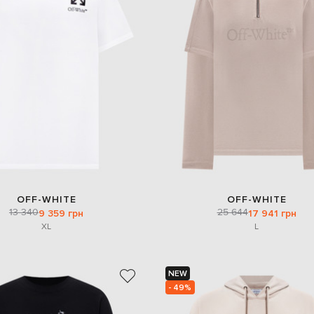
OFF-WHITE
OFF-WHITE
13 340
25 644
9 359 грн
17 941 грн
XL
L
NEW
- 49%