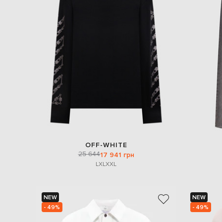
OFF-WHITE
25 644
17 941 грн
L
XL
XXL
NEW
NEW
- 49%
- 49%