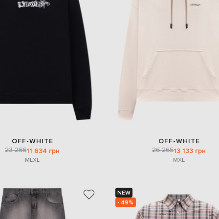
OFF-WHITE
OFF-WHITE
23 266
26 265
11 634 грн
13 133 грн
M
L
XL
M
XL
NEW
- 49%