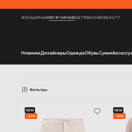
ЖЕНЩИНАМ
МУЖЧИНАМ
ДЕТЯМ
HOME
BEAUTY
Новинки
Дизайнеры
Одежда
Обувь
Сумки
Аксессу
Фильтры
NEW
NEW
- 29%
- 49%