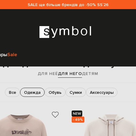
SALE ще більше брендів до -50% SS`26
Главная
Sale мужчинам
Off-White
Одежда
ары
Sale
Одежда Off-White для мужчи
ДЛЯ НЕЁ
ДЛЯ НЕГО
ДЕТЯМ
Все
Одежда
Обувь
Сумки
Аксессуары
NEW
- 49%