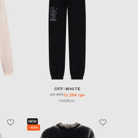
OFF-WHITE
24 455
12 254 грн
XS
S
M
L
XL
NEW
- 49%