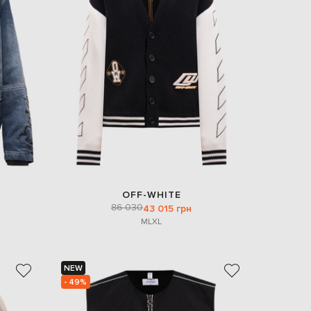
EUR
Slovakia
€
EUR
Slovenia
€
EUR
Spain
€
EUR
Sweden
€
UAH
Ukraine
₴
OFF-WHITE
86 030
43 015 грн
EUR
M
L
XL
Other
€
NEW
- 49%