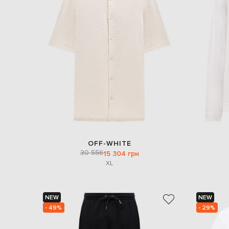
OFF-WHITE
30 556
15 304 грн
XL
NEW
NEW
- 49%
- 29%