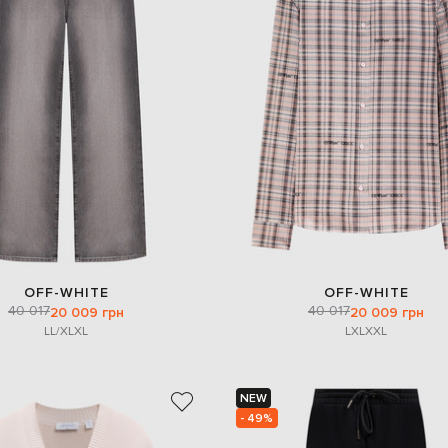
OFF-WHITE
OFF-WHITE
40 017
40 017
20 009 грн
20 009 грн
L
L/XL
XL
L
XL
XXL
NEW
- 49%