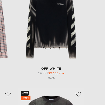
OFF-WHITE
46 324
23 163 грн
M
L
XL
NEW
- 29%