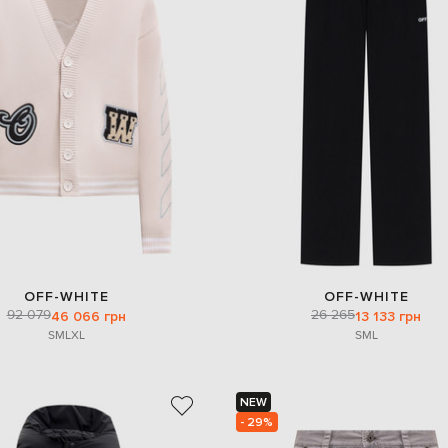
OFF-WHITE
OFF-WHITE
92 079
26 265
46 066 грн
13 133 грн
S
M
L
XL
S
M
L
NEW
- 29%