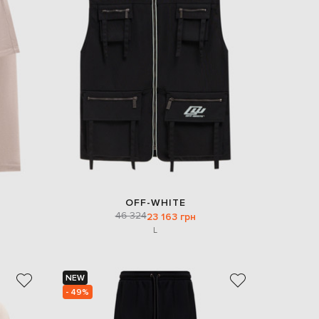
OFF-WHITE
46 324
23 163 грн
L
NEW
- 49%