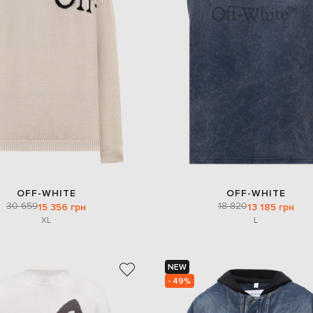
OFF-WHITE
OFF-WHITE
30 659
18 820
15 356 грн
13 185 грн
XL
L
NEW
- 49%