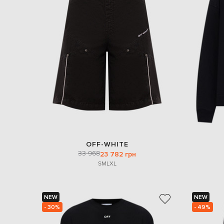
OFF-WHITE
33 968
23 782 грн
S
M
L
XL
NEW
NEW
- 30%
- 49%