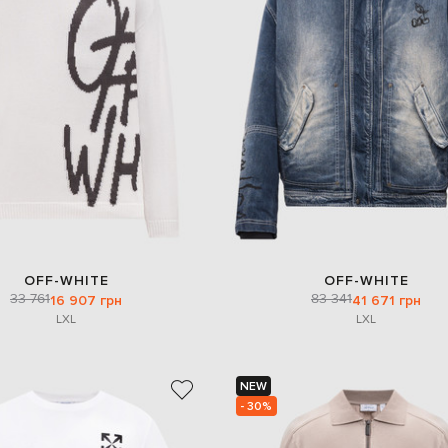
OFF-WHITE
OFF-WHITE
33 761
83 341
16 907 грн
41 671 грн
L
XL
L
XL
NEW
- 30%