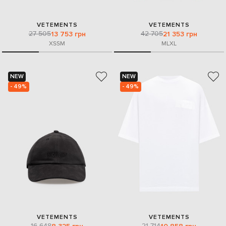
VETEMENTS
VETEMENTS
27 505
42 705
13 753 грн
21 353 грн
XS
S
M
M
L
XL
NEW
NEW
- 49%
- 49%
VETEMENTS
VETEMENTS
16 648
21 714