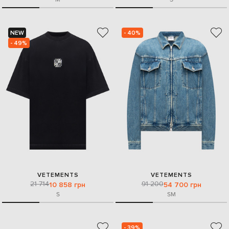
NEW
- 40%
- 49%
VETEMENTS
VETEMENTS
21 714
91 200
10 858 грн
54 700 грн
S
S
M
- 39%