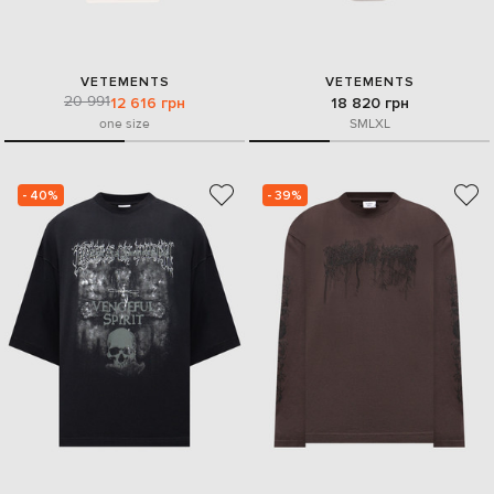
VETEMENTS
VETEMENTS
20 991
12 616 грн
18 820 грн
one size
S
M
L
XL
- 40%
- 39%