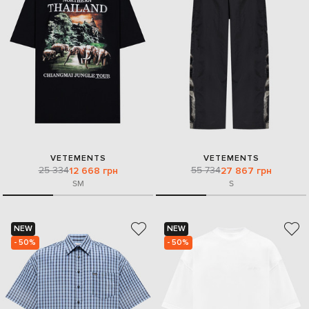
VETEMENTS
VETEMENTS
25 334
55 734
12 668 грн
27 867 грн
S
M
S
NEW
NEW
- 50%
- 50%