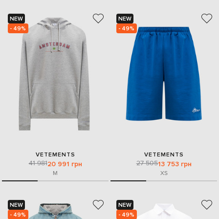
NEW
NEW
- 49%
- 49%
VETEMENTS
VETEMENTS
41 981
27 505
20 991 грн
13 753 грн
M
XS
NEW
NEW
- 49%
- 49%