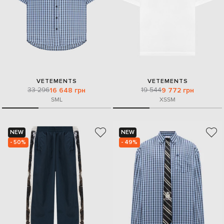
VETEMENTS
VETEMENTS
33 296
19 544
16 648 грн
9 772 грн
S
M
L
XS
S
M
NEW
NEW
- 50%
- 49%