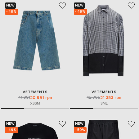
NEW
NEW
- 49%
- 49%
VETEMENTS
VETEMENTS
41 981
42 705
20 991 грн
21 353 грн
XS
S
M
S
M
L
NEW
NEW
- 49%
- 50%