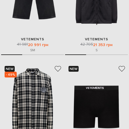
VETEMENTS
VETEMENTS
41 981
42 705
20 991 грн
21 353 грн
S
M
S
NEW
NEW
- 49%