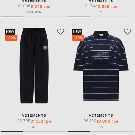
VETEMENTS
VETEMENTS
18 096
21 714
9 049 грн
10 858 грн
one size
S
NEW
NEW
- 49%
- 49%
VETEMENTS
VETEMENTS
42 705
36 190
21 353 грн
18 096 грн
XS
S
M