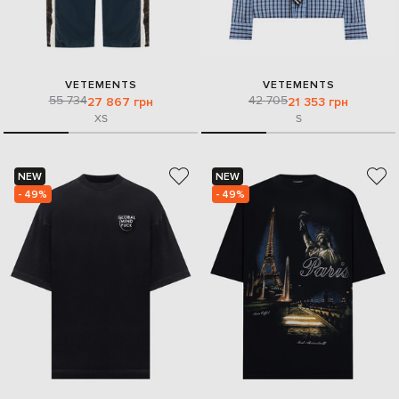
VETEMENTS
VETEMENTS
55 734
42 705
27 867 грн
21 353 грн
XS
S
NEW
NEW
- 49%
- 49%