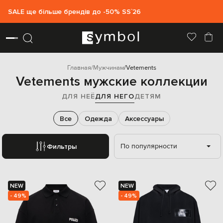
SALE ще більше брендів до -50% SS`26
Главная
Мужчинам
Vetements
Vetements мужские коллекции
ДЛЯ НЕЁ
ДЛЯ НЕГО
ДЕТЯМ
Все
Одежда
Аксессуары
По популярности
Фильтры
NEW
NEW
- 49%
- 49%