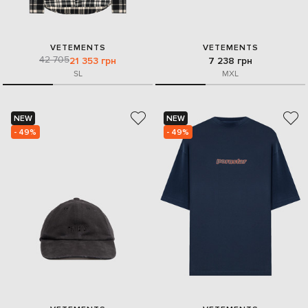
VETEMENTS
VETEMENTS
42 705
21 353 грн
7 238 грн
S
L
M
XL
NEW
NEW
- 49%
- 49%