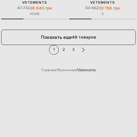
VETEMENTS
VETEMENTS
47 772
53 562
28 643 грн
32 158 грн
XS
S
M
S
Показать еще
48 товаров
1
2
3
Главная
Мужчинам
Vetements