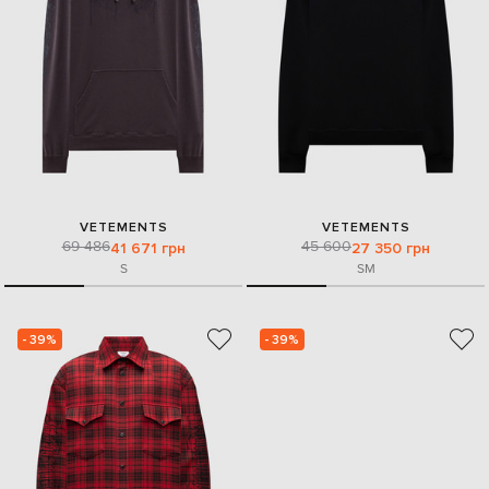
VETEMENTS
VETEMENTS
69 486
45 600
41 671 грн
27 350 грн
S
S
M
- 39%
- 39%