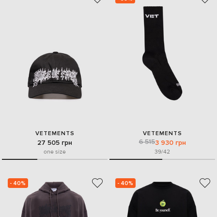
VETEMENTS
VETEMENTS
6 515
27 505 грн
3 930 грн
one size
39/42
- 40%
- 40%