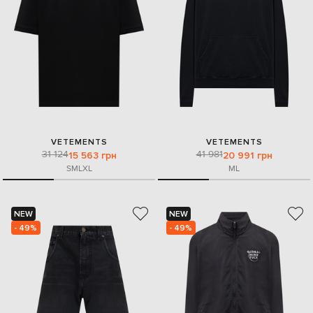
VETEMENTS
VETEMENTS
31 124
41 981
15 563 грн
20 991 грн
S
M
L
XL
M
L
NEW
NEW
- 49%
- 49%