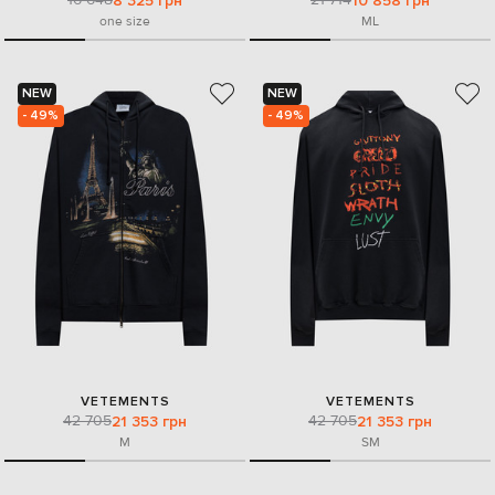
8 325 грн
10 858 грн
one size
M
L
NEW
NEW
- 49%
- 49%
VETEMENTS
VETEMENTS
42 705
42 705
21 353 грн
21 353 грн
M
S
M