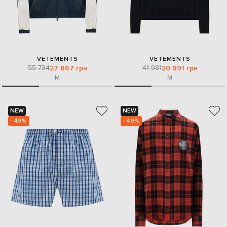
VETEMENTS
VETEMENTS
55 734
41 981
27 867 грн
20 991 грн
M
M
NEW
NEW
- 49%
- 49%