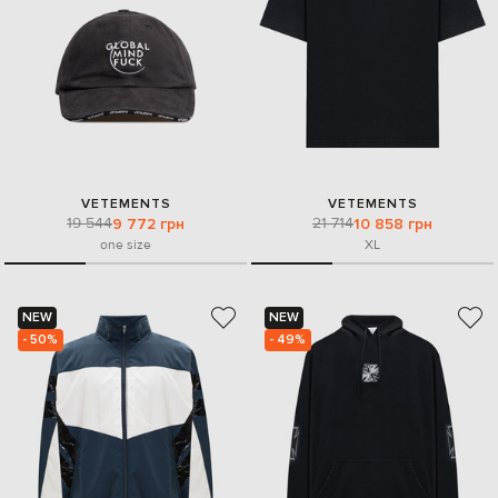
VETEMENTS
VETEMENTS
19 544
21 714
9 772 грн
10 858 грн
one size
XL
NEW
NEW
- 50%
- 49%