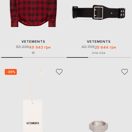
VETEMENTS
VETEMENTS
83 238
42 705
49 943 грн
25 644 грн
M
one size
- 39%