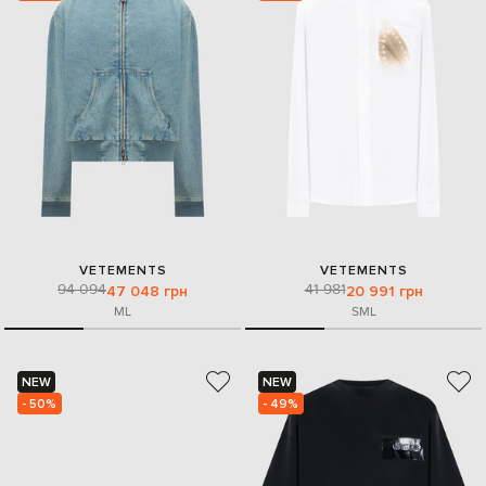
VETEMENTS
VETEMENTS
94 094
41 981
47 048 грн
20 991 грн
M
L
S
M
L
NEW
NEW
- 50%
- 49%