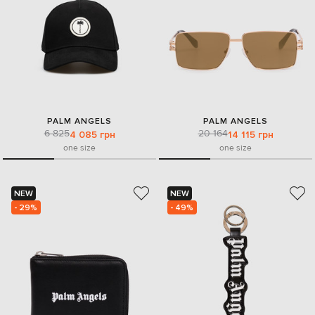
PALM ANGELS
PALM ANGELS
6 825
20 164
4 085 грн
14 115 грн
one size
one size
NEW
NEW
- 29%
- 49%