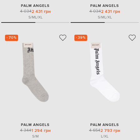
PALM ANGELS
PALM ANGELS
4 034
4 034
2 431 грн
2 431 грн
S/M
L/XL
S/M
L/XL
- 70%
- 39%
PALM ANGELS
PALM ANGELS
4 344
4 654
1 294 грн
2 793 грн
S/M
L/XL