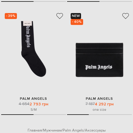
- 39%
NEW
- 40%
PALM ANGELS
PALM ANGELS
4 654
7 187
2 793 грн
4 292 грн
S/M
one size
Главная
Мужчинам
Palm Angels
Аксессуары