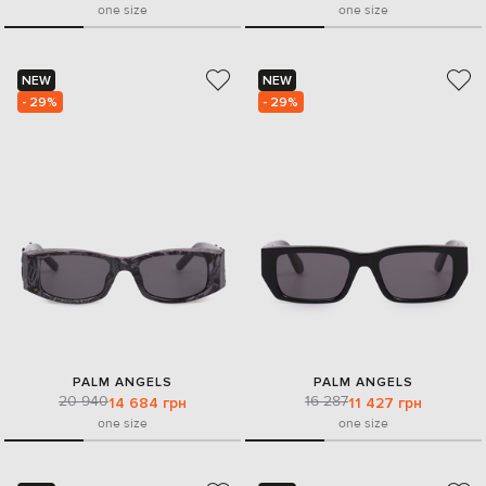
one size
one size
NEW
NEW
- 29%
- 29%
PALM ANGELS
PALM ANGELS
20 940
16 287
14 684 грн
11 427 грн
one size
one size