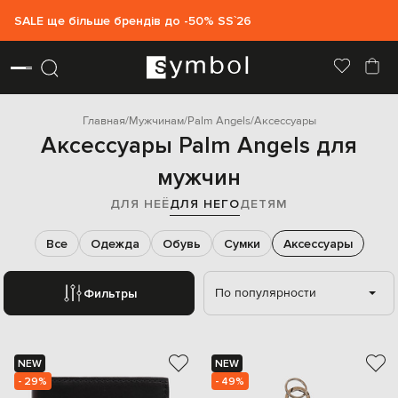
SALE ще більше брендів до -50% SS`26
Главная
Мужчинам
Palm Angels
Аксессуары
Аксессуары Palm Angels для
мужчин
ДЛЯ НЕЁ
ДЛЯ НЕГО
ДЕТЯМ
Все
Одежда
Обувь
Сумки
Аксессуары
По популярности
Фильтры
NEW
NEW
- 29%
- 49%