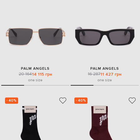
PALM ANGELS
PALM ANGELS
20 164
16 287
14 115 грн
11 427 грн
one size
one size
- 40%
- 40%