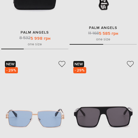
PALM ANGELS
PALM ANGELS
11 168
5 585 грн
8 532
5 998 грн
one size
one size
NEW
NEW
- 29%
- 29%