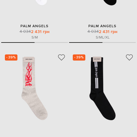
PALM ANGELS
PALM ANGELS
4 034
4 034
2 431 грн
2 431 грн
S/M
S/M
L/XL
- 39%
- 39%