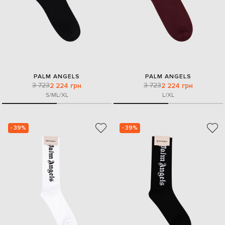
PALM ANGELS
PALM ANGELS
3 723
3 723
2 224 грн
2 224 грн
S/M
L/XL
L/XL
- 39%
- 39%