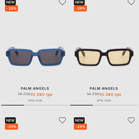
NEW
NEW
- 29%
- 29%
PALM ANGELS
PALM ANGELS
14 736
14 736
10 340 грн
10 340 грн
one size
one size
NEW
NEW
- 29%
- 29%