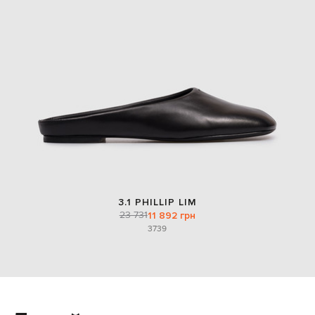
3.1 PHILLIP LIM
23 731
11 892 грн
37
39