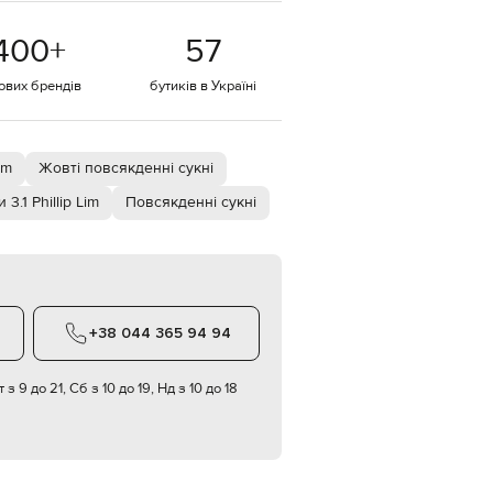
EUR
400
+
57
Denmark
€
тових брендів
бутиків в Україні
EUR
Estonia
€
EUR
im
Жовті повсякденні сукні
Finland
€
3.1 Phillip Lim
Повсякденні сукні
EUR
France
€
EUR
Germany
€
+38 044 365 94 94
EUR
Greece
€
 з 9 до 21, Сб з 10 до 19, Нд з 10 до 18
EUR
Hungary
€
EUR