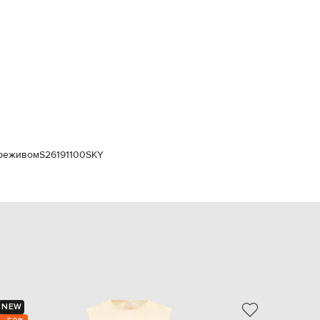
Italy
€
EUR
Latvia
€
EUR
Lithuania
€
EUR
Luxembourg
€
мереживом
S26191100SKY
EUR
Netherlands
€
PLN
Poland
zł
EUR
Portugal
€
EUR
Romania
NEW
- 69%
€