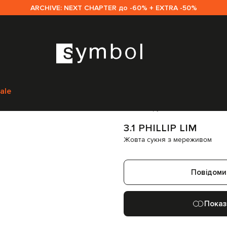
ARCHIVE: NEXT CHAPTER до -60% + EXTRA -50%
illip Lim
Одяг
Сукні
Повсякденні сукні
3.1 Phillip Lim Жовта сукня з 
ale
Код товару:
340738
3.1 PHILLIP LIM
Жовта сукня з мереживом
Повідоми
Показ