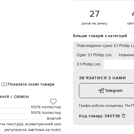
27
років на ринку
сві
Більше товарів з категорій
Повсякденні сукні 3.1 Phillip L
Одяг 3.1 Phillip Lim
Новинки 
3.1 Phillip Lim
ЗВʼЯЗАТИСЯ З НАМИ
Показати схожі товари
Telegram
ННЯ І ОБМІН
Графік роботи колцентру:
Пн-Пт
100% поліестер
100% поліестер
Код товару:
340738
жовтий
ча текстура, асиметричний низ
регулююча зав'язка на поясі