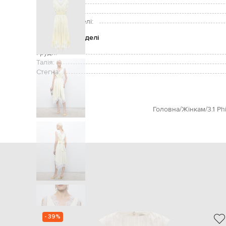
Догляд:
Зріст моделі:
Розмір на моделі:
Параметри моделі
Груди:
Талія:
Стегна:
Головна
Жінкам
3.1 Ph
- 39%