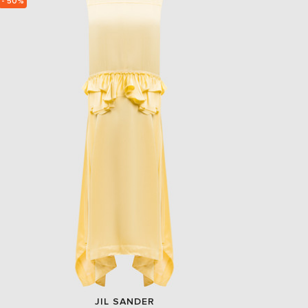
- 50%
EUR
Slovakia
€
EUR
Slovenia
€
EUR
Spain
€
EUR
Sweden
€
UAH
Ukraine
₴
EUR
Other
€
JIL SANDER