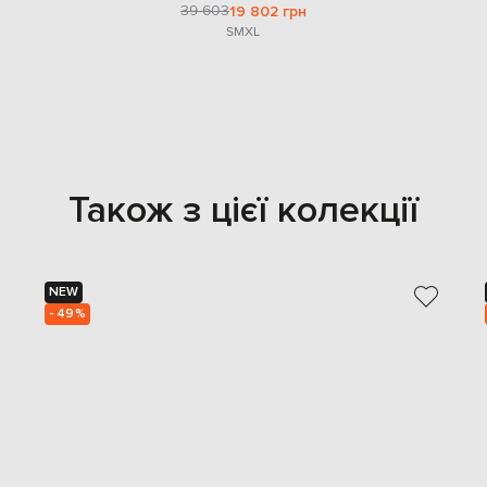
39 603
19 802 грн
S
M
XL
Також з цієї колекції
NEW
- 49%