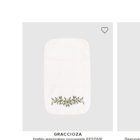
GRACCIOZA
Набір махрових рушників FESTIVE
Декорат