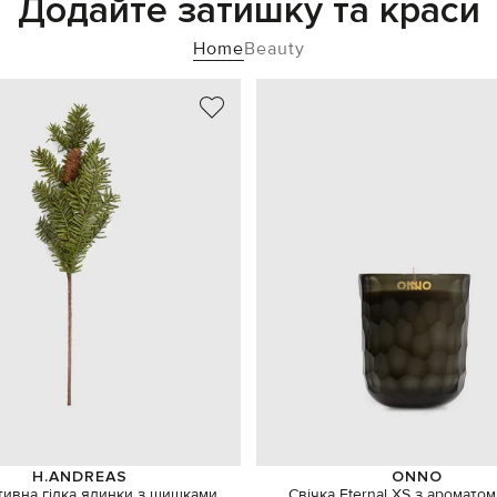
Додайте затишку та краси
Home
Beauty
H.ANDREAS
ONNO
ивна гілка ялинки з шишками
Свічка Eternal ХS з ароматом