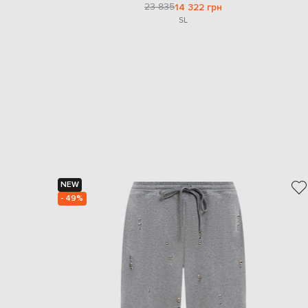
23 835
14 322 грн
S
L
NEW
- 49%