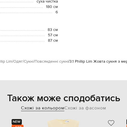
суха чистка
180 см
6
83 см
57 см
87 см
illip Lim
Одяг
Сукні
Повсякденні сукні
3.1 Phillip Lim Жовта сукня з 
Також може сподобатись
Схожі за кольором
Схожі за фасоном
NEW