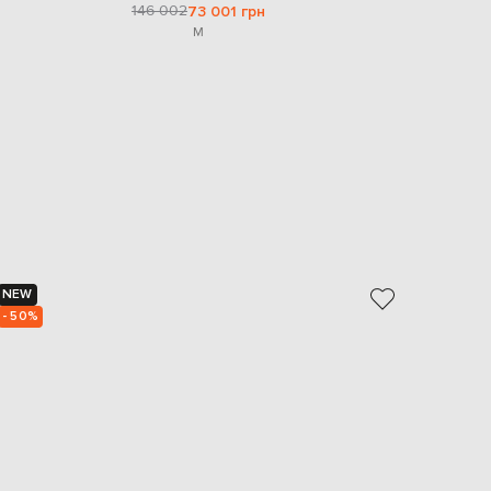
146 002
73 001 грн
M
NEW
NEW
- 50%
- 50%