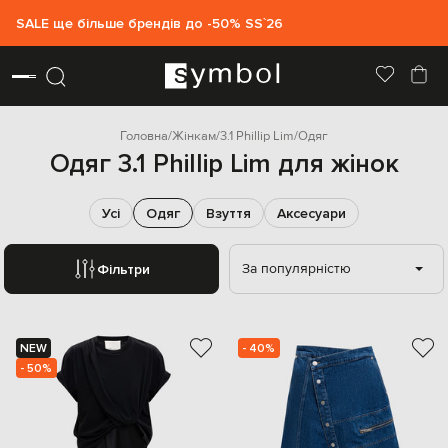
SALE ще більше брендів до -50% SS`26
Головна
Жінкам
3.1 Phillip Lim
Одяг
Одяг 3.1 Phillip Lim для жінок
Усі
Одяг
Взуття
Аксесуари
За популярністю
Фільтри
NEW
- 40%
- 50%