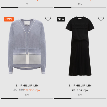
M
M
L
- 39%
NEW
3.1 PHILLIP LIM
3.1 PHILLIP LIM
30 556
18 355 грн
28 952 грн
S
M
S
M