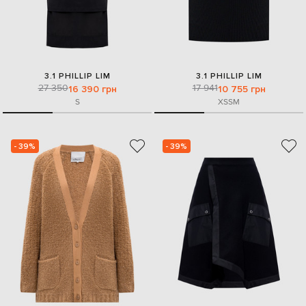
3.1 PHILLIP LIM
3.1 PHILLIP LIM
27 350
17 941
16 390 грн
10 755 грн
S
XS
S
M
- 39%
- 39%