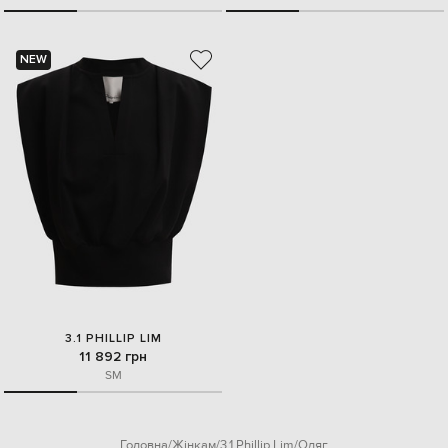
NEW
3.1 PHILLIP LIM
11 892 грн
S
M
Головна
Жінкам
3.1 Phillip Lim
Одяг