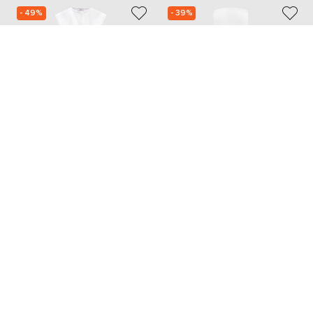
- 49%
- 39%
PESERICO
SIMKHAI
38 776
47 203
19 389 грн
28 333 грн
S
L
XS
Також з цієї колекції