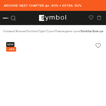
ARCHIVE: NEXT CHAPTER до -60% + EXTRA -50%
Головна
Жінкам
Simkhai
Одяг
Сукні
Повсякденні сукні
Simkhai Біла сукн
NEW
- 49%