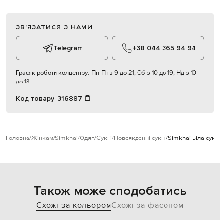
ЗВʼЯЗАТИСЯ З НАМИ
Telegram
+38 044 365 94 94
Графік роботи колцентру:
Пн-Пт з 9 до 21, Сб з 10 до 19, Нд з 10
до 18
Код товару:
316887
Головна
Жінкам
Simkhai
Одяг
Сукні
Повсякденні сукні
Simkhai Біла сукн
Також може сподобатись
Схожі за кольором
Схожі за фасоном