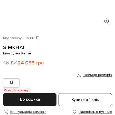
Код товару:
316887
SIMKHAI
Біла сукня Kenlie
48 134
24 093 грн
Таблиця розмірів
M
Остання одиниця
До кошика
Купити в 1 клік
Консультація стиліста
Наявність в бутиках