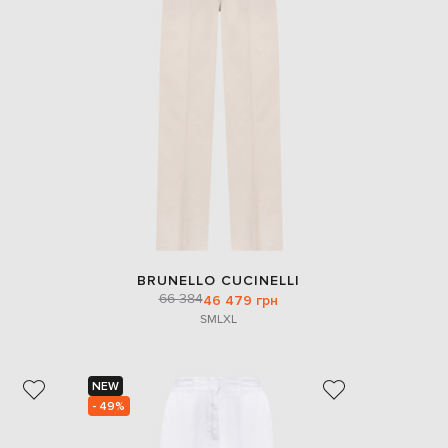
BRUNELLO CUCINELLI
66 384
46 479 грн
S
M
L
XL
NEW
- 49%