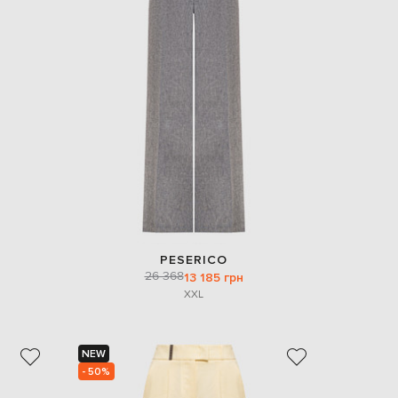
PESERICO
26 368
13 185 грн
XXL
NEW
- 50%