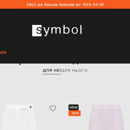
SALE ще більше брендів до -50% SS`26
Головна
Жінкам
Одяг
Штани
Прямі штани
ale
Прямі штани для жінок
ДЛЯ НЕЇ
ДЛЯ НЬОГО
NEW
- 49%