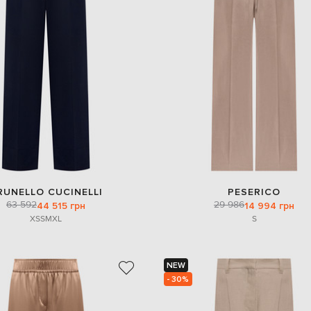
RUNELLO CUCINELLI
PESERICO
63 592
29 986
44 515 грн
14 994 грн
XS
S
M
XL
S
NEW
- 30%