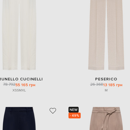
RUNELLO CUCINELLI
PESERICO
78 792
26 368
55 165 грн
13 185 грн
XS
S
M
XL
M
NEW
- 49%