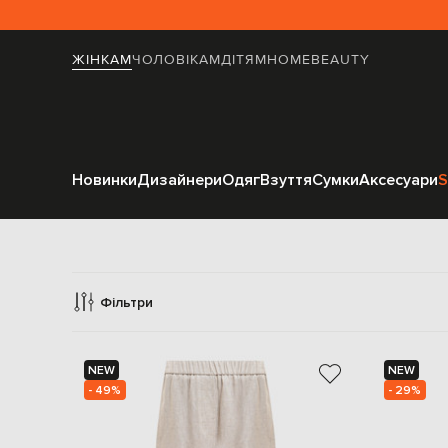
ЖІНКАМ
ЧОЛОВІКАМ
ДІТЯМ
HOME
BEAUTY
Новинки
Дизайнери
Одяг
Взуття
Сумки
Аксесуари
S
Фільтри
NEW
NEW
- 49%
- 29%