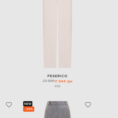
PESERICO
23 886
11 944 грн
XS
S
NEW
- 49%