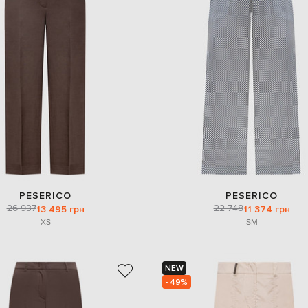
PESERICO
PESERICO
26 937
22 748
13 495 грн
11 374 грн
XS
S
M
NEW
- 49%