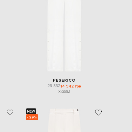
Italy
€
EUR
Latvia
€
EUR
Lithuania
€
EUR
Luxembourg
€
EUR
Netherlands
€
PESERICO
29 832
PLN
14 942 грн
Poland
XXS
S
M
zł
EUR
Portugal
€
NEW
- 29%
EUR
Romania
€