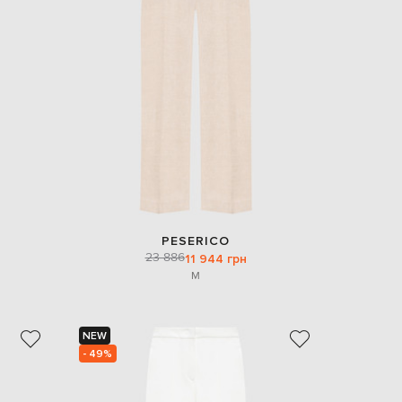
EUR
Denmark
€
EUR
Estonia
€
EUR
Finland
€
EUR
France
€
EUR
PESERICO
Germany
23 886
11 944 грн
€
M
EUR
Greece
€
NEW
EUR
- 49%
Hungary
€
EUR