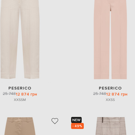
PESERICO
PESERICO
25 748
25 748
12 874 грн
12 874 грн
XXS
S
M
XXS
S
NEW
- 49%