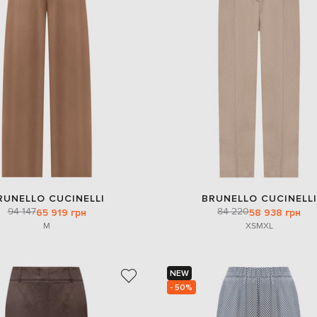
RUNELLO CUCINELLI
BRUNELLO CUCINELLI
94 147
84 220
65 919 грн
58 938 грн
M
XS
M
XL
NEW
- 50%