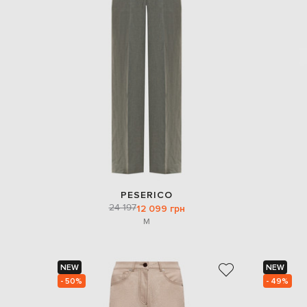
PESERICO
24 197
12 099 грн
M
NEW
NEW
- 50%
- 49%