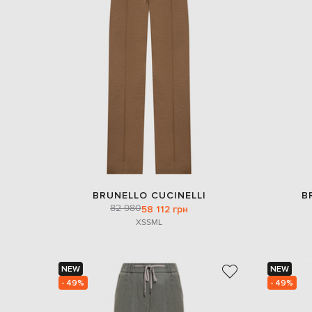
BRUNELLO CUCINELLI
B
82 980
58 112 грн
XS
S
M
L
NEW
NEW
- 49%
- 49%