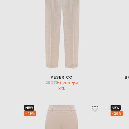
PESERICO
B
23 576
11 789 грн
XXL
NEW
NEW
- 49%
- 29%