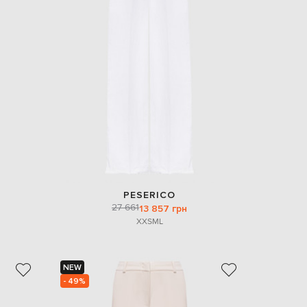
PESERICO
27 661
13 857 грн
XXS
M
L
NEW
- 49%