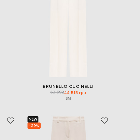
EUR
Slovakia
€
EUR
Slovenia
€
EUR
Spain
€
EUR
Sweden
€
UAH
Ukraine
BRUNELLO CUCINELLI
₴
63 592
44 515 грн
S
M
EUR
Other
€
NEW
- 29%