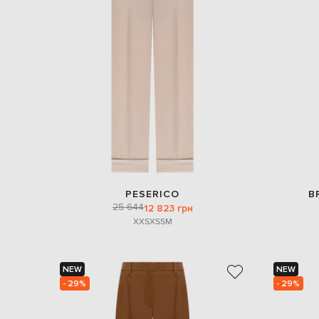
PESERICO
B
25 644
12 823 грн
XXS
XS
S
M
NEW
NEW
- 29%
- 29%