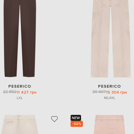
PESERICO
PESERICO
22 852
30 607
11 427 грн
15 304 грн
L
XL
M
L
4XL
NEW
- 50%