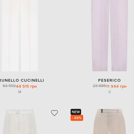
RUNELLO CUCINELLI
PESERICO
63 592
23 886
44 515 грн
11 944 грн
M
S
NEW
- 49%