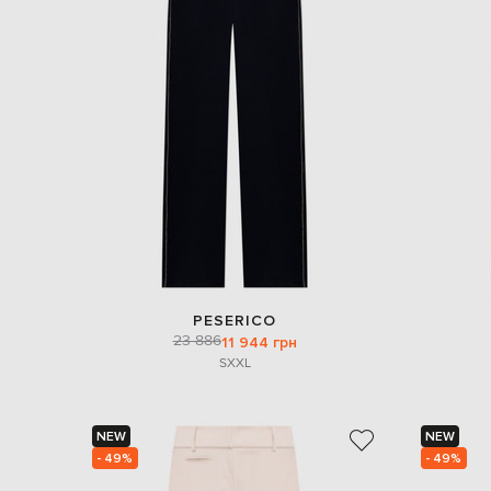
PESERICO
23 886
11 944 грн
S
XXL
NEW
NEW
- 49%
- 49%