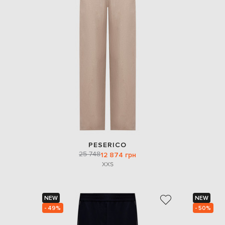
PESERICO
25 748
12 874 грн
XXS
NEW
NEW
- 49%
- 50%