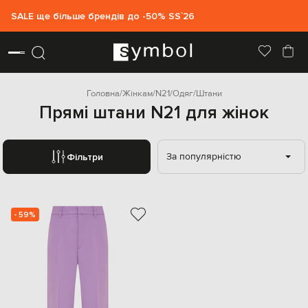
SALE ще більше брендів до -50% SS`26
Головна
Жінкам
N21
Одяг
Штани
Прямі штани N21 для жінок
За популярністю
Фільтри
- 59%