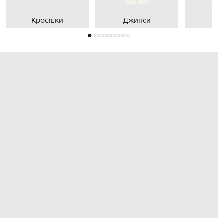
Кросівки
Джинси