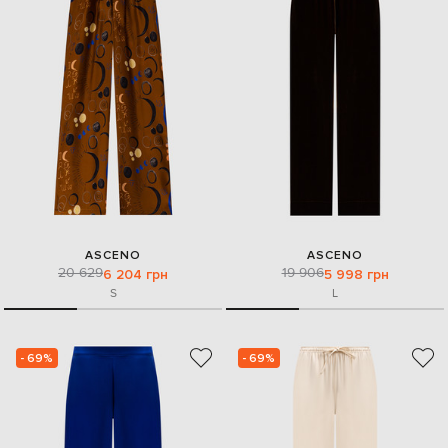
ASCENO
ASCENO
20 629
19 906
6 204 грн
5 998 грн
S
L
- 69%
- 69%