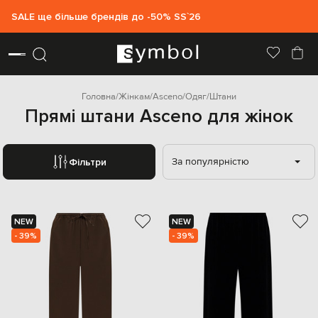
SALE ще більше брендів до -50% SS`26
Головна
Жінкам
Asceno
Одяг
Штани
Прямі штани Asceno для жінок
За популярністю
Фільтри
NEW
NEW
- 39%
- 39%