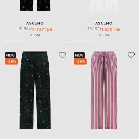
ASCENO
ASCENO
19 544
19 182
11 737 грн
11 530 грн
XS
S
M
XS
S
M
NEW
NEW
- 39%
- 39%