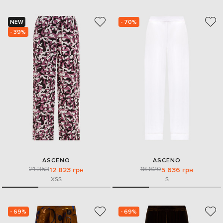
NEW
- 70%
- 39%
ASCENO
ASCENO
21 353
18 820
12 823 грн
5 636 грн
XS
S
S
- 69%
- 69%