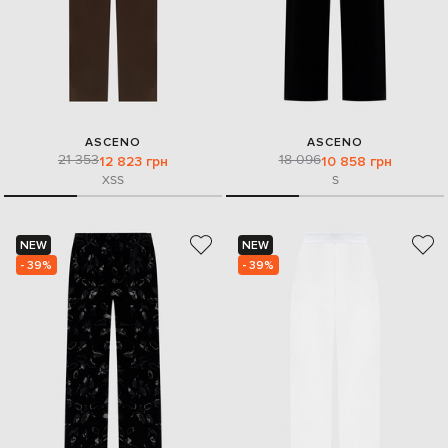
ASCENO
ASCENO
21 353
18 096
12 823 грн
10 858 грн
XS
S
S
NEW
NEW
- 39%
- 39%