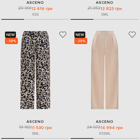
ASCENO
ASCENO
20 991
21 353
12 616 грн
12 823 грн
XS
S
S
M
L
NEW
NEW
- 39%
- 39%
ASCENO
ASCENO
19 182
24 972
11 530 грн
14 994 грн
S
M
L
XS
S
M
L