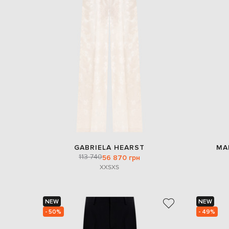
GABRIELA HEARST
MA
113 740
56 870 грн
XXS
XS
NEW
NEW
- 50%
- 49%