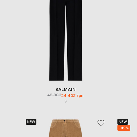
BALMAIN
48 806
24 403 грн
S
NEW
NEW
- 49%