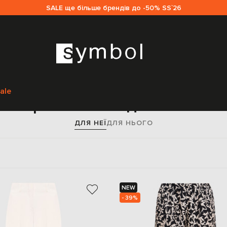
SALE ще більше брендів до -50% SS`26
Головна
Жінкам
Одяг
Штани
Прямі штани
ale
Прямі штани для жінок
ДЛЯ НЕЇ
ДЛЯ НЬОГО
NEW
- 39%