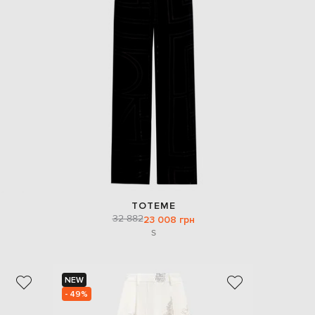
TOTEME
32 882
23 008 грн
S
NEW
- 49%