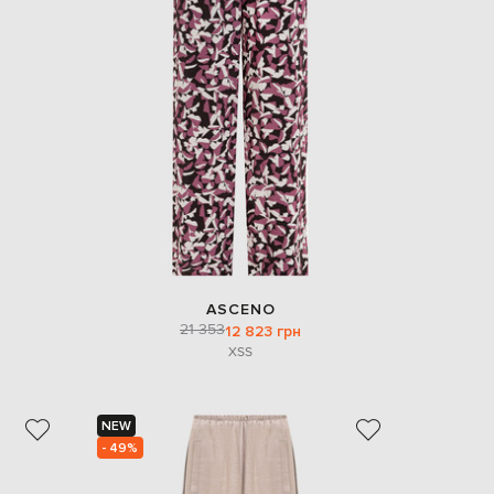
ASCENO
21 353
12 823 грн
XS
S
NEW
- 49%