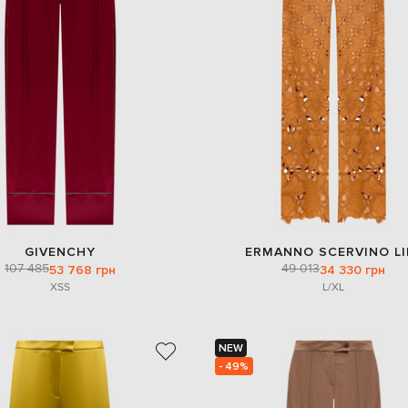
GIVENCHY
ERMANNO SCERVINO LI
107 485
49 013
53 768 грн
34 330 грн
XS
S
L/XL
NEW
- 49%