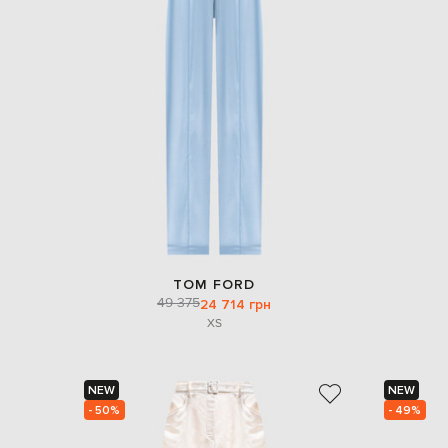
TOM FORD
49 375
24 714 грн
XS
NEW
NEW
- 50%
- 49%