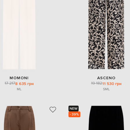
MOMONI
ASCENO
17 217
19 182
8 635 грн
11 530 грн
M
L
S
M
L
NEW
- 39%