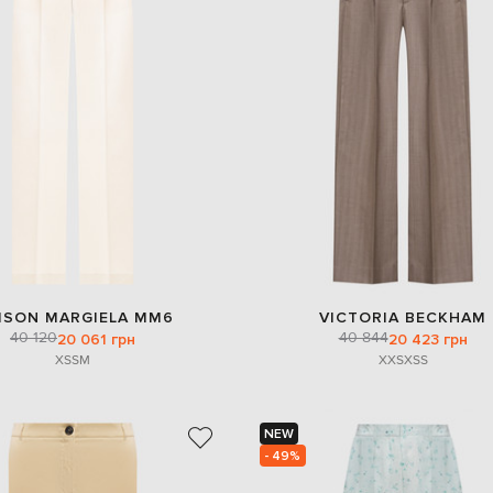
ISON MARGIELA MM6
VICTORIA BECKHAM
40 120
40 844
20 061 грн
20 423 грн
XS
S
M
XXS
XS
S
NEW
- 49%