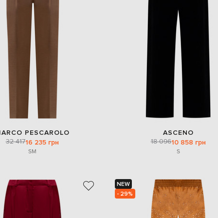
ARCO PESCAROLO
ASCENO
32 417
18 096
16 235 грн
10 858 грн
S
M
S
NEW
- 29%