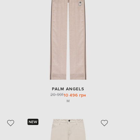
PALM ANGELS
20 991
10 496 грн
M
NEW