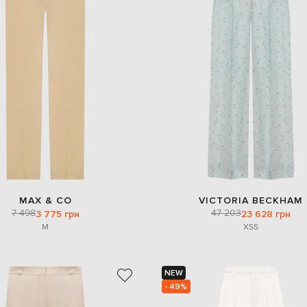
MAX & CO
VICTORIA BECKHAM
7 498
47 203
3 775 грн
23 628 грн
M
XS
S
NEW
- 49%