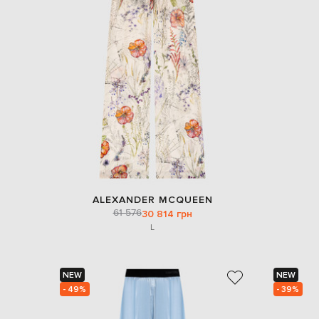
ALEXANDER MCQUEEN
61 576
30 814 грн
L
NEW
NEW
- 49%
- 39%