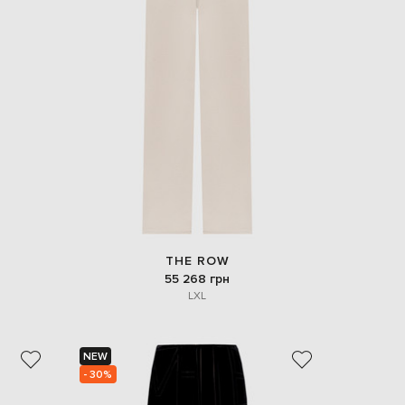
THE ROW
55 268 грн
L
XL
NEW
- 30%