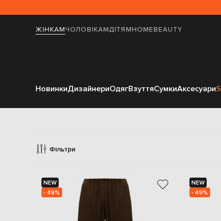
ЖІНКАМ
ЧОЛОВІКАМ
ДІТЯМ
HOME
BEAUTY
Новинки
Дизайнери
Одяг
Взуття
Сумки
Аксесуари
S
Фільтри
NEW
NEW
- 49%
- 49%