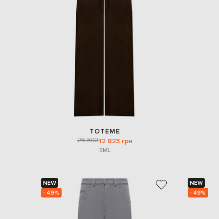
TOTEME
25 593
12 823 грн
S
M
L
NEW
NEW
- 49%
- 49%