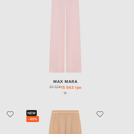
Italy
€
EUR
Latvia
€
EUR
Lithuania
€
EUR
Luxembourg
€
EUR
Netherlands
€
MAX MARA
31 124
PLN
15 563 грн
Poland
M
zł
EUR
Portugal
€
NEW
- 49%
EUR
Romania
€