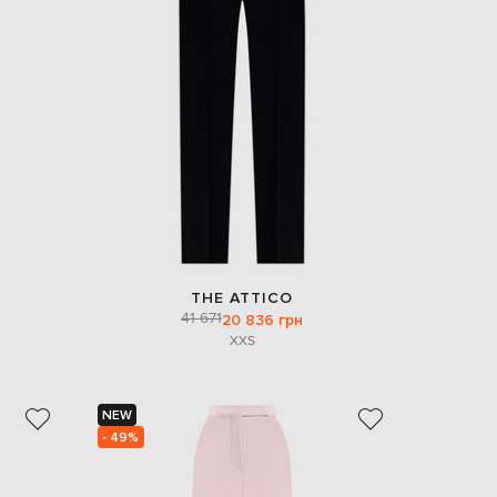
EUR
Denmark
€
EUR
Estonia
€
EUR
Finland
€
EUR
France
€
EUR
THE ATTICO
Germany
41 671
20 836 грн
€
XXS
EUR
Greece
€
NEW
EUR
- 49%
Hungary
€
EUR