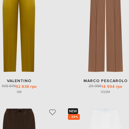
VALENTINO
MARCO PESCAROLO
105 676
29 986
52 838 грн
14 994 грн
S
M
XS
S
M
NEW
- 39%