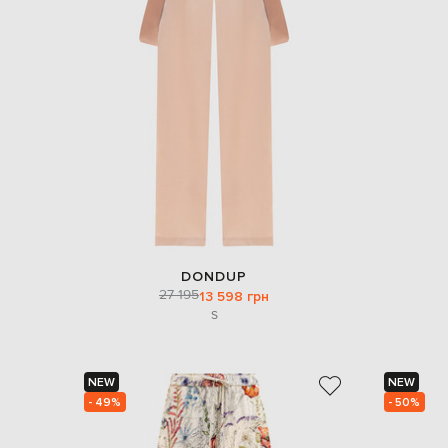
DONDUP
27 195
13 598 грн
S
NEW
NEW
- 49%
- 50%