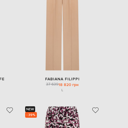
EUR
Slovakia
€
EUR
Slovenia
€
EUR
Spain
€
EUR
Sweden
€
UAH
Ukraine
FE
FABIANA FILIPPI
₴
37 639
18 820 грн
L
EUR
Other
€
NEW
- 39%