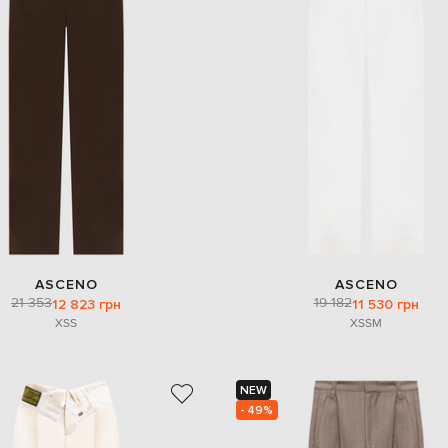
ASCENO
ASCENO
21 353
19 182
12 823 грн
11 530 грн
XS
S
XS
S
M
NEW
- 49%