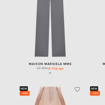
MAISON MARGIELA MM6
M
27 350
13 702 грн
M
NEW
NEW
- 49%
- 49%