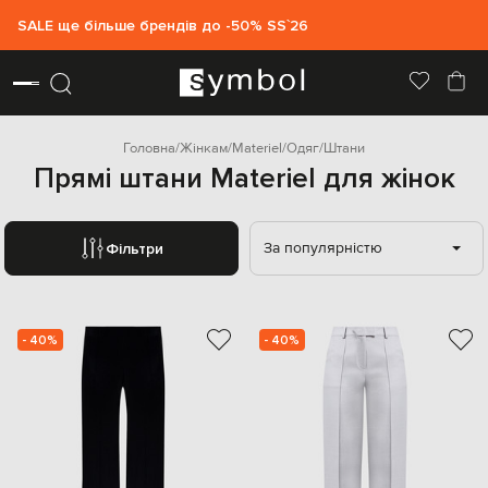
SALE ще більше брендів до -50% SS`26
Головна
Жінкам
Materiel
Одяг
Штани
Прямі штани Materiel для жінок
За популярністю
Фільтри
- 40%
- 40%