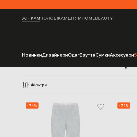
ЖІНКАМ
ЧОЛОВІКАМ
ДІТЯМ
HOME
BEAUTY
Новинки
Дизайнери
Одяг
Взуття
Сумки
Аксесуари
S
Пря
Фільтри
- 74%
- 74%