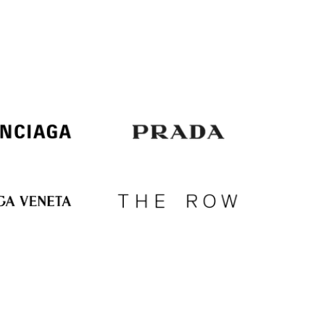
Italy
€
EUR
Latvia
€
EUR
Lithuania
€
EUR
Luxembourg
€
EUR
Netherlands
€
PLN
Poland
zł
EUR
Portugal
€
EUR
Romania
€