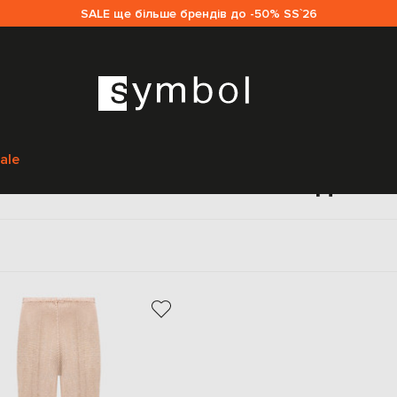
SALE ще більше брендів до -50% SS`26
Головна
Жінкам
Santa Brands
Одяг
Штани
ale
мі штани Santa Brands для ж