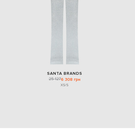
SANTA BRANDS
25 127
6 308 грн
XS/S