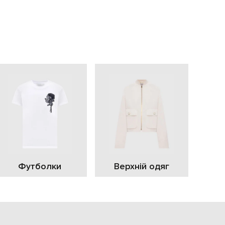
EUR
Slovakia
€
EUR
Slovenia
€
EUR
Spain
€
EUR
Sweden
€
UAH
Ukraine
₴
EUR
Other
Футболки
Верхній одяг
€