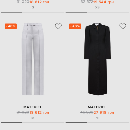
31 020
32 572
18 612 грн
19 544 грн
S
XS
- 40%
- 40%
MATERIEL
MATERIEL
31 020
46 530
18 612 грн
27 918 грн
M
M