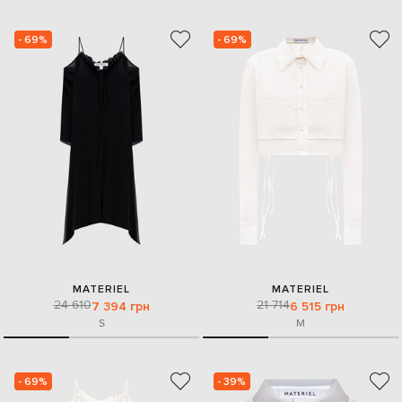
- 69%
- 69%
MATERIEL
MATERIEL
24 610
21 714
7 394 грн
6 515 грн
S
M
- 69%
- 39%