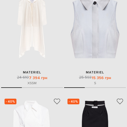
MATERIEL
MATERIEL
24 610
25 593
7 394 грн
15 356 грн
XS
S
M
S
- 40%
- 40%