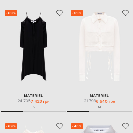
- 69%
- 69%
MATERIEL
MATERIEL
24 705
21 798
7 423 грн
6 540 грн
S
M
- 69%
- 40%