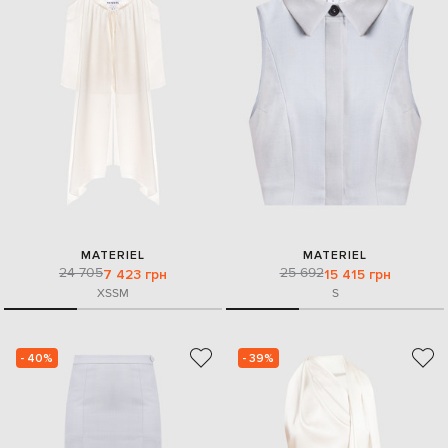
MATERIEL
MATERIEL
24 705
25 692
7 423 грн
15 415 грн
XS
S
M
S
- 40%
- 39%