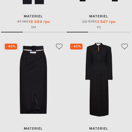
MATERIEL
MATERIEL
31 140
22 578
18 684 грн
13 547 грн
S
M
XS
- 40%
- 40%
MATERIEL
MATERIEL