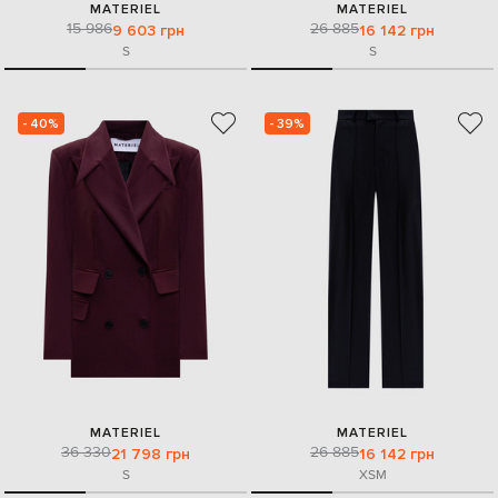
MATERIEL
MATERIEL
15 986
26 885
9 603 грн
16 142 грн
S
S
- 40%
- 39%
MATERIEL
MATERIEL
36 330
26 885
21 798 грн
16 142 грн
S
XS
M