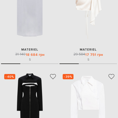
MATERIEL
MATERIEL
31 140
29 584
18 684 грн
17 751 грн
S
S
- 40%
- 39%