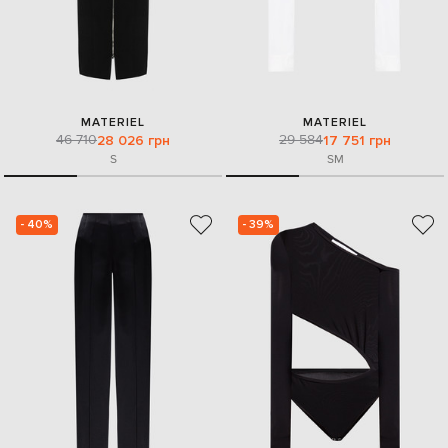
MATERIEL
MATERIEL
46 710
29 584
28 026 грн
17 751 грн
S
S
M
- 40%
- 39%