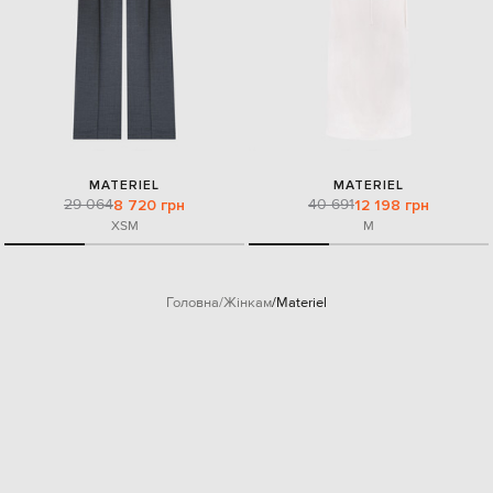
MATERIEL
MATERIEL
29 064
40 691
8 720 грн
12 198 грн
XS
M
M
Головна
Жінкам
Materiel