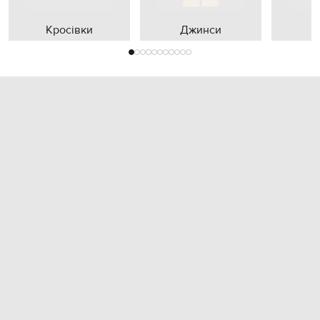
Кросівки
Джинси