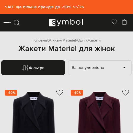
SALE ще більше брендів до -50% SS`26
Головна
Жінкам
Materiel
Одяг
Жакети
Жакети Materiel для жінок
За популярністю
Фільтри
- 40%
- 40%