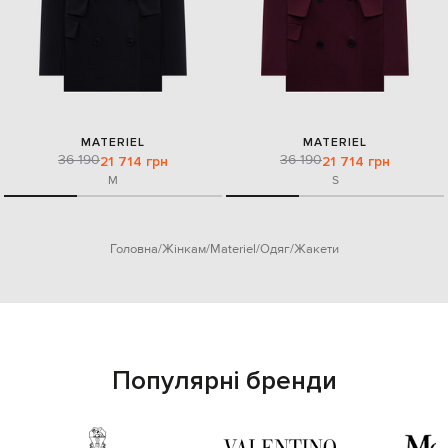
MATERIEL
MATERIEL
36 190
36 190
21 714 грн
21 714 грн
M
S
Головна
Жінкам
Materiel
Одяг
Жакети
Популярні бренди