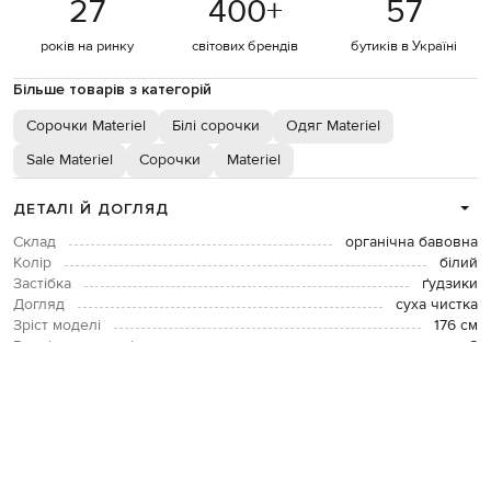
27
400
+
57
років на ринку
світових брендів
бутиків в Україні
Більше товарів з категорій
Сорочки Materiel
Білі сорочки
Одяг Materiel
Sale Materiel
Сорочки
Materiel
ДЕТАЛІ Й ДОГЛЯД
Склад
органічна бавовна
Колір
білий
Застібка
ґудзики
Догляд
суха чистка
Зріст моделі
176 см
Розмір на моделі
S
ОПЛАТА І ДОСТАВКА
ПОВЕРНЕННЯ І ОБМІН