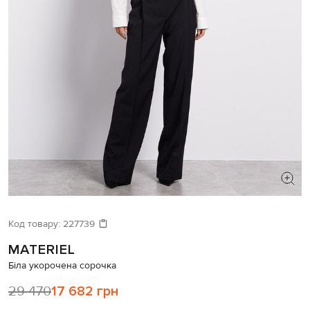
ШУКАЄТЕ НОВИЙ ОБРАЗ?
Давайте підберемо щось ще
Код товару:
227739
MATERIEL
Схожі товари
Біла укорочена сорочка
29 470
17 682 грн