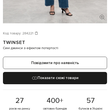
ШУКАЄТЕ НОВИЙ ОБРАЗ?
Давайте підберемо щось ще
Код товару:
284221
TWINSET
Схожі товари
Сині джинси з ефектом потертості
Повідомити про наявність
Показати схожі товари
27
400
+
57
років на ринку
світових брендів
бутиків в Україні