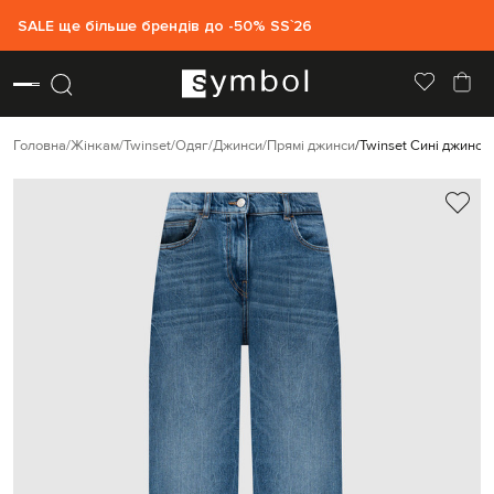
SALE ще більше брендів до -50% SS`26
Головна
Жінкам
Twinset
Одяг
Джинси
Прямі джинси
Twinset Сині джинси 