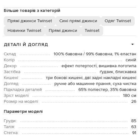
Більше товарів з категорій
Прямі джинси Twinset
Сині прямі джинси
Одяг Twinset
Новинки Twinset
Прямі джинси
Twinset
ДЕТАЛІ Й ДОГЛЯД
Склад
100% бавовна / 99% бавовна, 1% еластан
Колір
синій
Декор
ефект потертості, вишивка логотипа
Застібка
ґудзик, блискавка
Кишені
три бокові кишені, дві задні накладні кишені
Догляд
ручне або машинне прання, суха чистка
Підкладка деталей
65% поліестер, 35% бавовна
Зріст моделі
180 см
Розмір на моделі
26
Параметри моделі
Груди:
85
Талія:
63
Стегна:
91