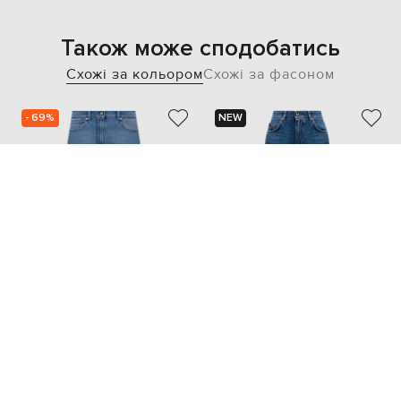
Також може сподобатись
Схожі за кольором
Схожі за фасоном
- 69%
NEW
PESERICO
DOLCE&GABBANA
25 903
7 808 грн
41 671 грн
XS
XS
S
M
L
XL