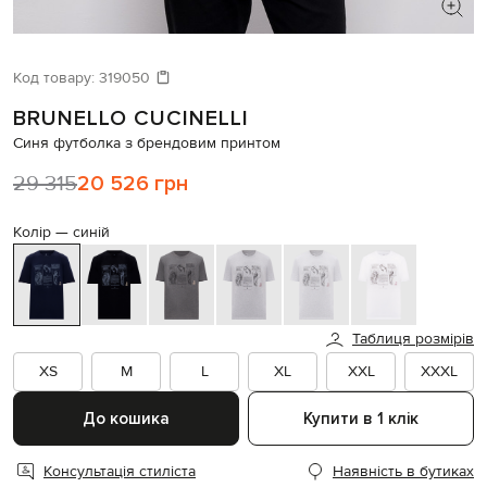
ШУКАЄТЕ НОВИЙ ОБРАЗ?
Давайте підберемо щось ще
Код товару:
319050
BRUNELLO CUCINELLI
Схожі товари
Синя футболка з брендовим принтом
29 315
20 526 грн
Колір —
синій
Таблиця розмірів
XS
M
L
XL
XXL
XXXL
До кошика
Купити в 1 клік
Консультація стиліста
Наявність в бутиках