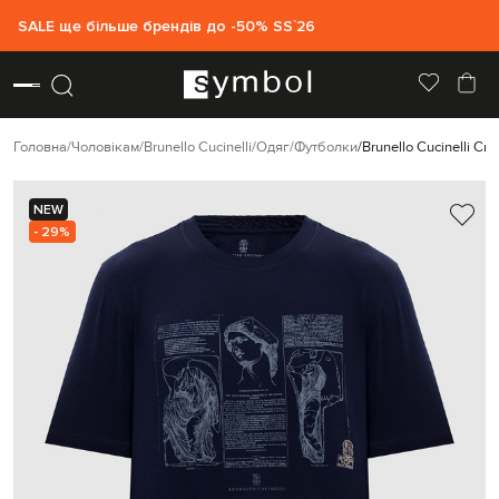
SALE ще більше брендів до -50% SS`26
Головна
Чоловікам
Brunello Cucinelli
Одяг
Футболки
Brunello Cucinelli С
NEW
- 29%