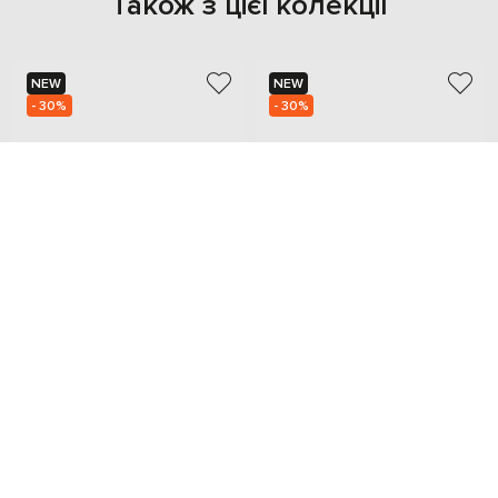
Також з цієї колекції
NEW
NEW
- 30%
- 30%
BRUNELLO CUCINELLI
BRUNELLO CUCINELLI
56 974
56 974
39 862 грн
39 862 грн
42
42.5
45
40
41
42
42.5
45