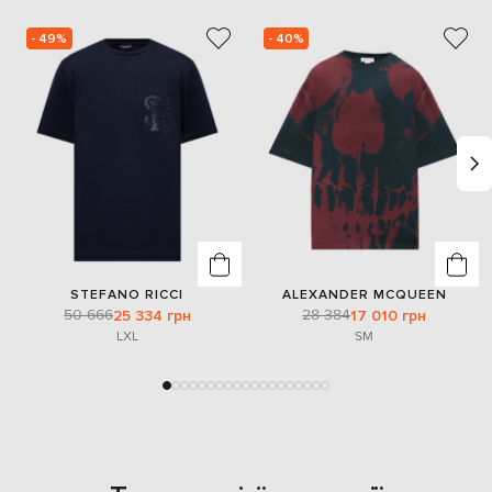
- 49%
- 40%
STEFANO RICCI
ALEXANDER MCQUEEN
50 666
28 384
25 334 грн
17 010 грн
L
XL
S
M