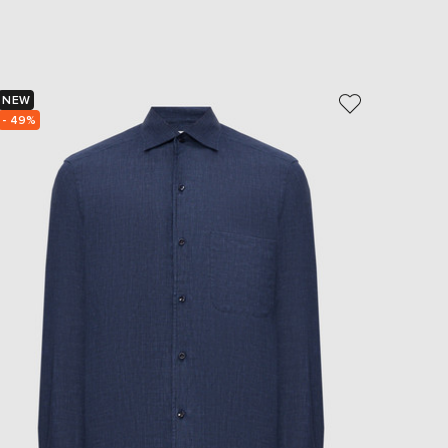
EUR
Slovakia
€
EUR
Slovenia
NEW
NEW
€
- 49%
- 30%
EUR
Spain
€
EUR
Sweden
€
UAH
Ukraine
₴
EUR
Other
€