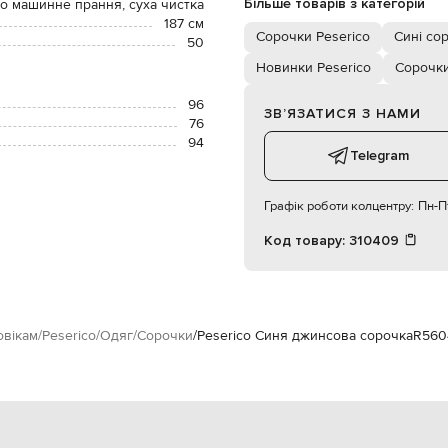
Більше товарів з категорій
о машинне прання, суха чистка
187 см
Сорочки Peserico
Сині со
50
Новинки Peserico
Сорочк
96
ЗВʼЯЗАТИСЯ З НАМИ
76
94
Telegram
Графік роботи колцентру:
Пн-Пт
Код товару:
310409
овікам
Peserico
Одяг
Сорочки
Peserico Синя джинсова сорочка
R560