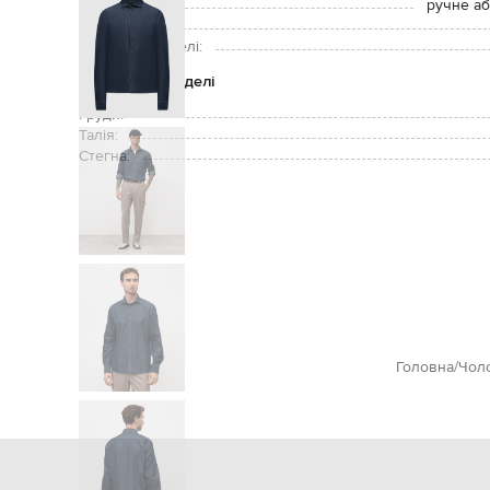
Догляд:
ручне аб
Зріст моделі:
Розмір на моделі:
Параметри моделі
Груди:
Талія:
Стегна:
Головна
Чол