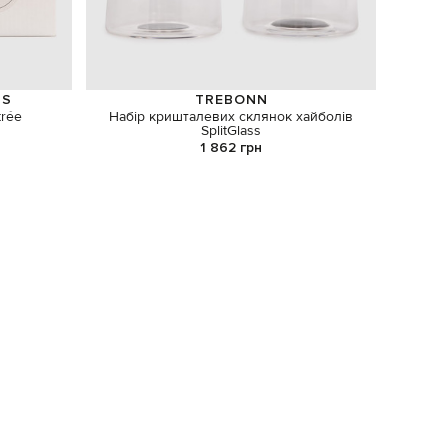
NS
TREBONN
trée
Набір кришталевих склянок хайболів
Кера
SplitGlass
T
1 862 грн