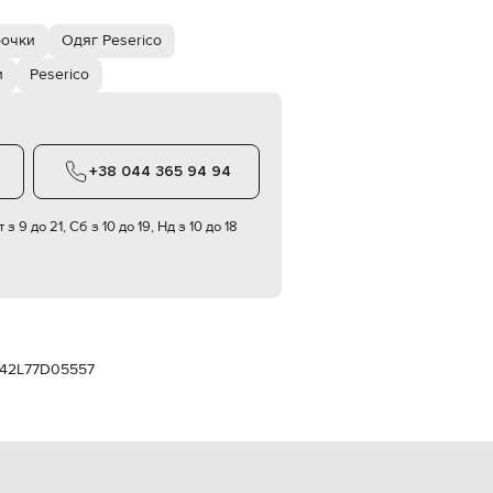
Italy
€
рочки
Одяг Peserico
EUR
Latvia
и
Peserico
€
EUR
Lithuania
€
+38 044 365 94 94
EUR
Luxembourg
€
 з 9 до 21, Сб з 10 до 19, Нд з 10 до 18
EUR
Netherlands
€
PLN
Poland
zł
42L77D05557
EUR
Portugal
€
EUR
Romania
€