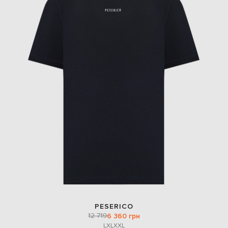
PESERICO
12 719
6 360 грн
L
XL
XXL