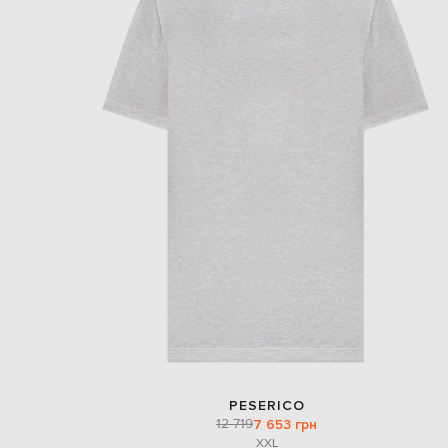
PESERICO
12 719
7 653 грн
XXL