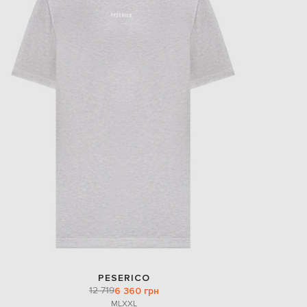
PESERICO
12 719
6 360 грн
M
L
XXL