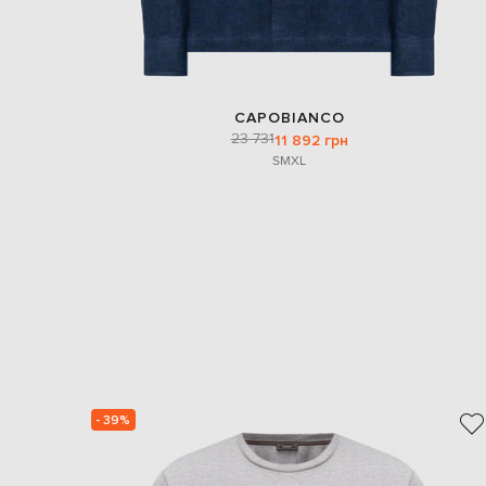
CAPOBIANCO
23 731
11 892 грн
S
M
XL
- 39%