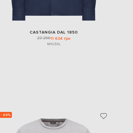
CASTANGIA DAL 1850
23 266
11 634 грн
M
XL
5XL
- 49%
- 40%