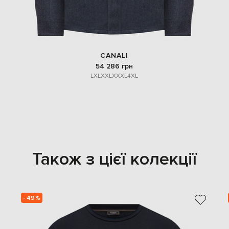
CANALI
54 286 грн
L
XL
XXL
XXXL
4XL
Також з цієї колекції
- 49%