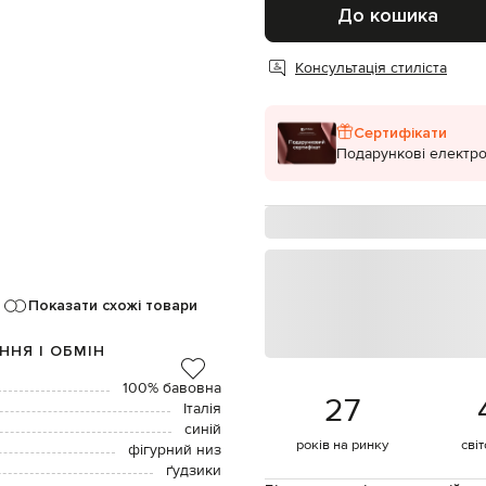
До кошика
Консультація стиліста
Сертифікати
Подарункові електро
Показати схожі товари
ННЯ І ОБМІН
100% бавовна
27
Італія
синій
років на ринку
сві
фігурний низ
ґудзики