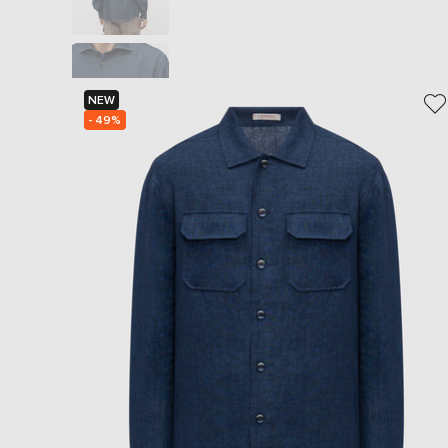
NEW
- 49%