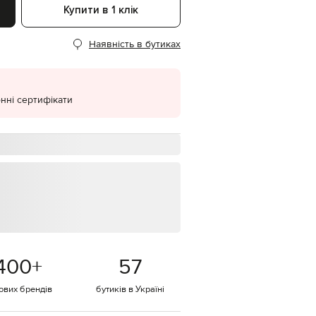
Купити в 1 клік
EUR
Denmark
€
Наявність в бутиках
EUR
Estonia
€
нні сертифікати
EUR
Finland
€
EUR
France
€
EUR
Germany
€
EUR
Greece
€
400
+
57
EUR
Hungary
€
тових брендів
бутиків в Україні
EUR