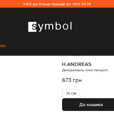
SALE ще більше брендів до -50% SS`26
H.Andreas
Предмети інтер'єру
Декор
H.Andreas Декоративна гілка па
ale
Код товару:
320736
H.ANDREAS
Декоративна гілка папороті
673 грн
75 CM
До кошика