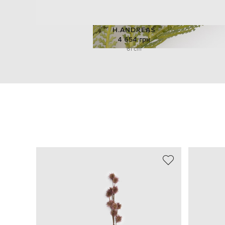
H.ANDREAS
4 654 грн
61 cm