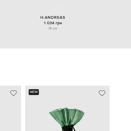
H.ANDREAS
1 034 грн
15 cm
NEW
NEW