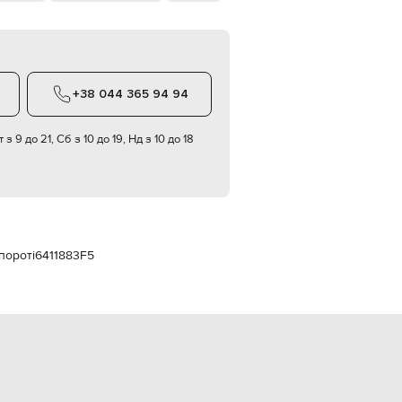
Italy
€
EUR
Latvia
€
+38 044 365 94 94
EUR
Lithuania
€
 з 9 до 21, Сб з 10 до 19, Нд з 10 до 18
EUR
Luxembourg
€
EUR
Netherlands
€
пороті
6411883F5
PLN
Poland
zł
EUR
Portugal
€
EUR
Romania
€