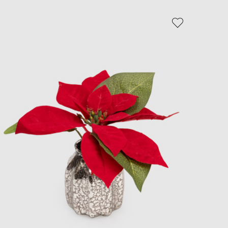
EUR
Slovakia
€
EUR
Slovenia
€
EUR
Spain
€
EUR
Sweden
€
UAH
Ukraine
₴
EUR
Other
€