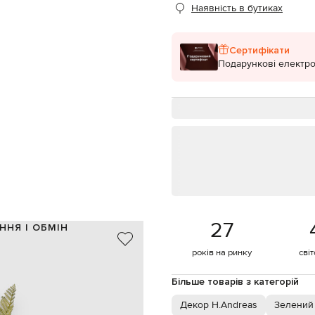
Наявність в бутиках
Сертифікати
Подарункові електро
27
ННЯ І ОБМІН
пластик
років на ринку
сві
зелений
75х21 см
Більше товарів з категорій
спеціалізована чистка
Декор H.Andreas
Зелений