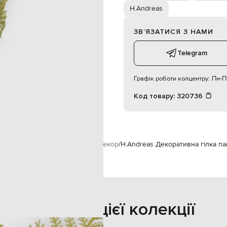
H.Andreas
ЗВʼЯЗАТИСЯ З НАМИ
Telegram
Графік роботи колцентру:
Пн-Пт
Код товару:
320736
H.Andreas
Предмети інтер'єру
Декор
H.Andreas Декоративна гілка па
Також з цієї колекції