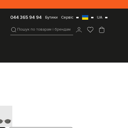
Оплата
RU
044 365 94 94
Бутики
Cервіс
ВАША
UA
і
ІНФОРМАЦІЯ
доставка
ПРО
Пошук по товарам і брендам
ДОСТАВКУ
Повернення
виберіть
і
регіон/
обмін
валюту
захисні окуляри
779851Y9902
Питання
EUR
Austria
та
€
відповіді
EUR
Як
Belgium
використовувати
€
промокод?
EUR
Контакти
Bulgaria
€
EUR
Croatia
€
Czech
EUR
Republic
€