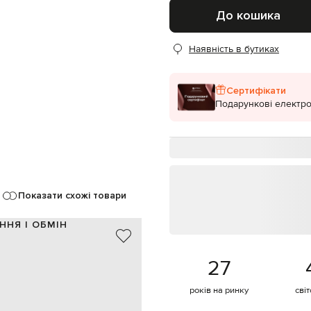
До кошика
Наявність в бутиках
Сертифікати
Подарункові електро
Показати схожі товари
ННЯ І ОБМІН
метал
27
Італія
гравіювання логотипа
трафіолетового випромінювання
років на ринку
сві
тка, протирати м'якою тканиною