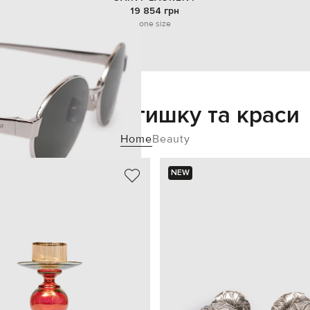
19 854 грн
one size
Додайте затишку та краси
Home
Beauty
NEW