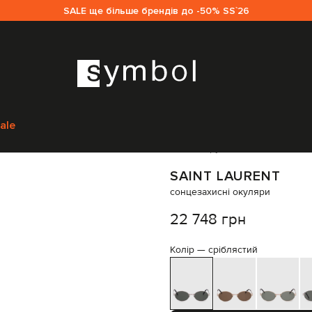
SALE ще більше брендів до -50% SS`26
urent
Аксесуари
Окуляри
Сонцезахисні окуляри
Saint Laurent сонце
ale
Код товару:
303678
SAINT LAURENT
сонцезахисні окуляри
22 748 грн
Колір —
сріблястий