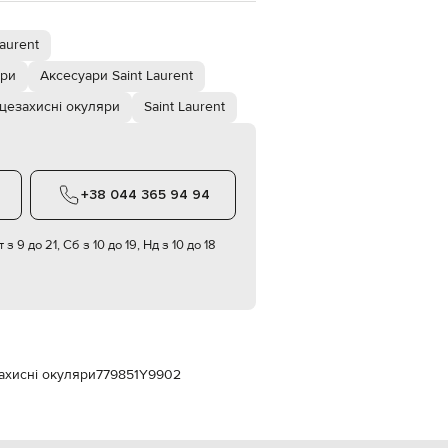
Italy
€
aurent
EUR
Latvia
яри
Аксесуари Saint Laurent
€
цезахисні окуляри
Saint Laurent
EUR
Lithuania
€
EUR
Luxembourg
+38 044 365 94 94
€
EUR
Netherlands
 з 9 до 21, Сб з 10 до 19, Нд з 10 до 18
€
PLN
Poland
zł
EUR
Portugal
€
захисні окуляри
779851Y9902
EUR
Romania
€