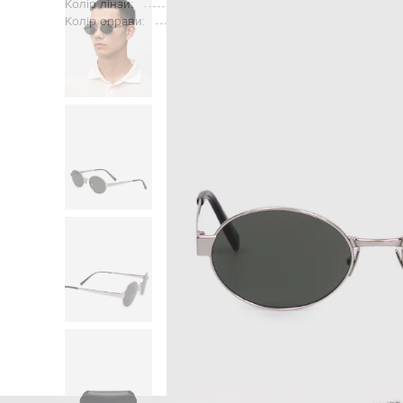
Колір лінзи:
Колір оправи:
Головна
Чоловікам
Saint La