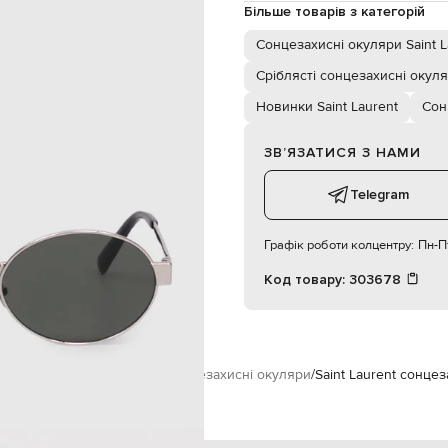
сірий
Більше товарів з категорій
Сонцезахисні окуляри Saint L
Сріблясті сонцезахисні окул
Новинки Saint Laurent
Сон
ЗВʼЯЗАТИСЯ З НАМИ
Telegram
Графік роботи колцентру:
Пн-Пт
Код товару:
303678
urent
Аксесуари
Окуляри
Сонцезахисні окуляри
Saint Laurent сонце