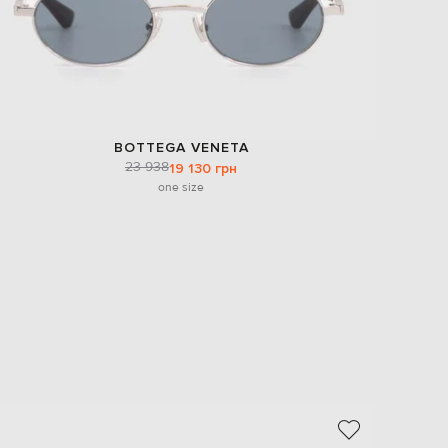
BOTTEGA VENETA
23 938
19 130 грн
one size