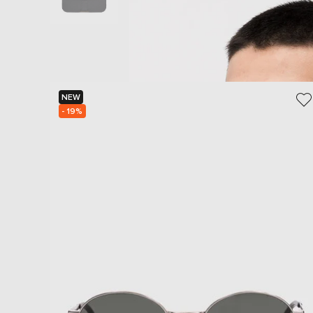
NEW
- 19%