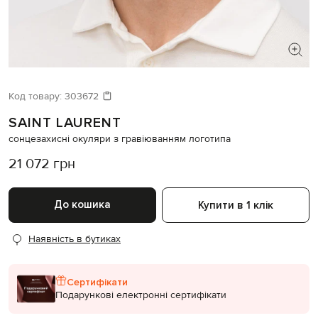
ШУКАЄТЕ НОВИЙ ОБРАЗ?
Давайте підберемо щось ще
Код товару:
303672
SAINT LAURENT
Схожі товари
сонцезахисні окуляри з гравіюванням логотипа
21 072 грн
До кошика
Купити в 1 клік
Наявність в бутиках
Сертифікати
Подарункові електронні сертифікати