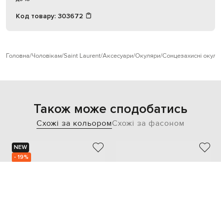
Код товару:
303672
Головна
Чоловікам
Saint Laurent
Аксесуари
Окуляри
Сонцезахисні окуля
Також може сподобатись
Схожі за кольором
Схожі за фасоном
NEW
- 19%