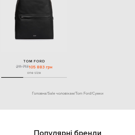
TOM FORD
211 713
105 883 грн
one size
Головна
Sale чоловікам
Tom Ford
Сумки
Популярні бренди