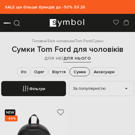
SALE ще більше брендів до -50% SS`26
Головна
Sale чоловікам
Tom Ford
Сумки
Сумки Tom Ford для чоловіків
ДЛЯ НЕЇ
ДЛЯ НЬОГО
Усі
Одяг
Взуття
Сумки
Аксесуари
За популярністю
Фільтри
NEW
- 49%