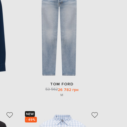
TOM FORD
53 562
26 782 грн
M
NEW
- 49%