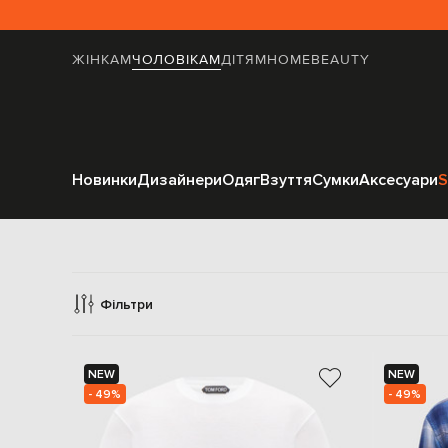
ЖІНКАМ
ЧОЛОВІКАМ
ДІТЯМ
HOME
BEAUTY
Новинки
Дизайнери
Одяг
Взуття
Сумки
Аксесуари
S
Фільтри
NEW
NEW
- 49%
- 49%