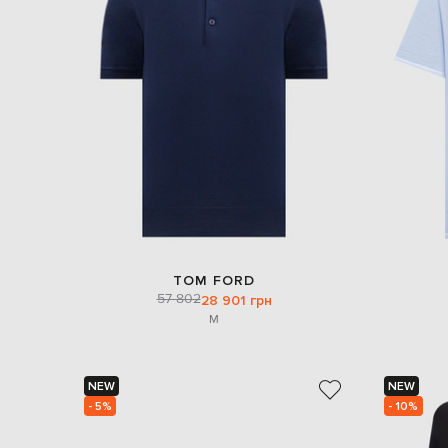
TOM FORD
57 802
28 901 грн
M
NEW
NEW
- 5%
- 10%