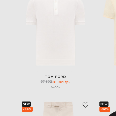
TOM FORD
57 802
28 901 грн
XL
XXL
NEW
NEW
- 49%
- 50%