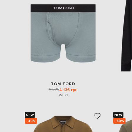
TOM FORD
4 396
4 136 грн
S
M
L
XL
NEW
NEW
- 49%
- 49%