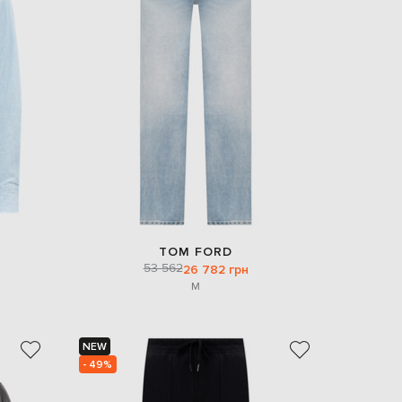
EUR
Slovakia
€
EUR
Slovenia
€
EUR
Spain
€
EUR
Sweden
€
UAH
Ukraine
₴
TOM FORD
53 562
26 782 грн
EUR
M
Other
€
NEW
- 49%