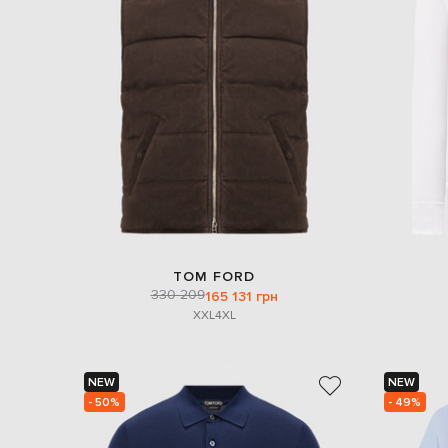
TOM FORD
330 209
165 131 грн
XXL
4XL
NEW
NEW
- 50%
- 49%