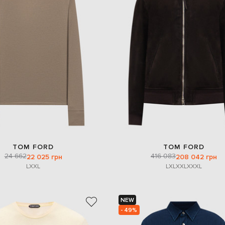
TOM FORD
TOM FORD
24 662
416 083
22 025 грн
208 042 грн
L
XXL
L
XL
XXL
XXXL
NEW
- 49%