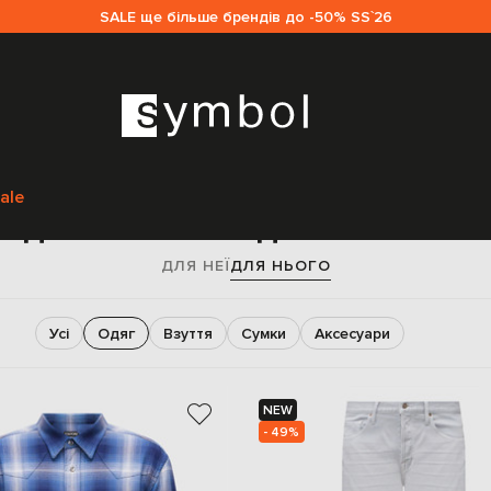
SALE ще більше брендів до -50% SS`26
Головна
Sale чоловікам
Tom Ford
Одяг
ale
Одяг Tom Ford для чоловікі
ДЛЯ НЕЇ
ДЛЯ НЬОГО
Усі
Одяг
Взуття
Сумки
Аксесуари
NEW
- 49%