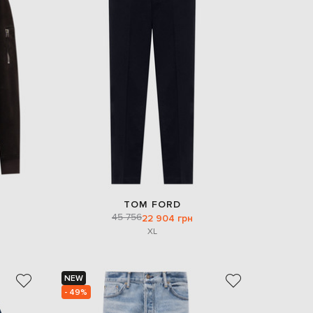
TOM FORD
45 756
22 904 грн
XL
NEW
- 49%