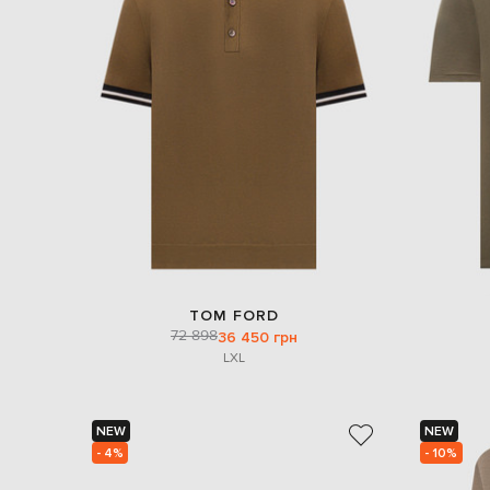
TOM FORD
72 898
36 450 грн
L
XL
NEW
NEW
- 4%
- 10%