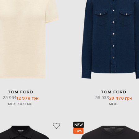
TOM FORD
TOM FORD
25 954
58 938
12 978 грн
29 470 грн
M
L
XL
XXXL
4XL
M
L
XL
NEW
- 4%