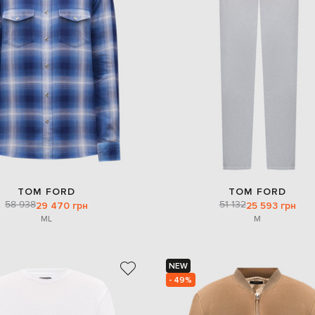
TOM FORD
TOM FORD
58 938
51 132
29 470 грн
25 593 грн
M
L
M
NEW
- 49%