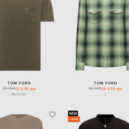
TOM FORD
TOM FORD
25 954
58 938
12 978 грн
29 470 грн
M
L
XL
XXL
L
NEW
- 49%