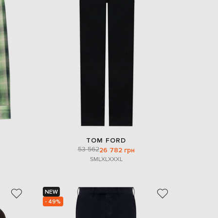
TOM FORD
53 562
26 782 грн
S
M
L
XL
XXXL
NEW
- 49%