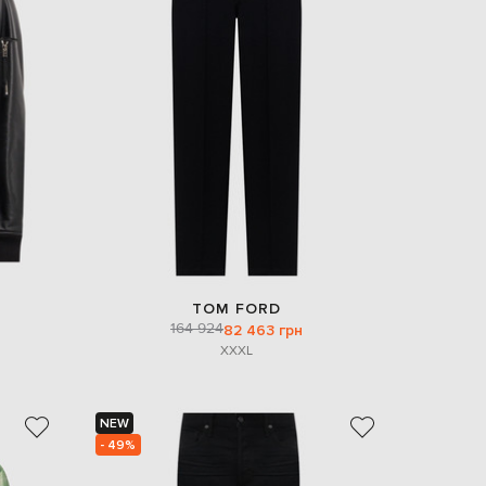
TOM FORD
164 924
82 463 грн
XXXL
NEW
- 49%