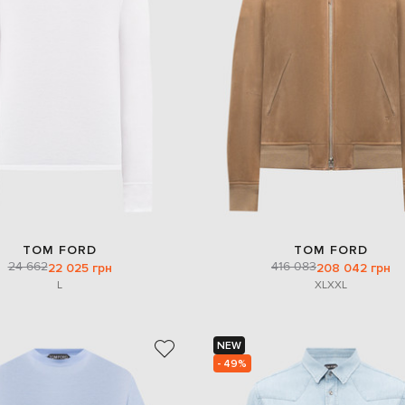
TOM FORD
TOM FORD
24 662
416 083
22 025 грн
208 042 грн
L
XL
XXL
NEW
- 49%