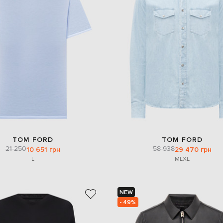
TOM FORD
TOM FORD
21 250
58 938
10 651 грн
29 470 грн
L
M
L
XL
NEW
- 49%