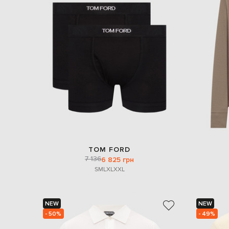
TOM FORD
7 136
6 825 грн
S
M
L
XL
XXL
NEW
NEW
- 50%
- 49%