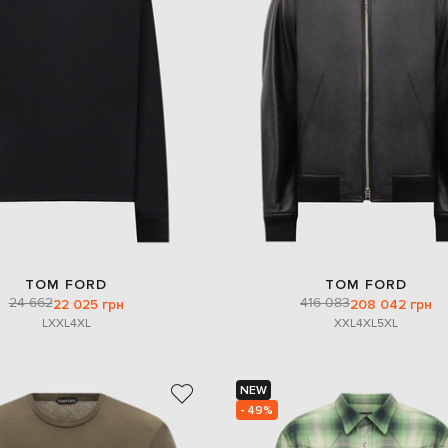
TOM FORD
TOM FORD
24 662
416 083
22 025 грн
208 042 грн
L
XXL
4XL
XXL
4XL
5XL
NEW
- 49%