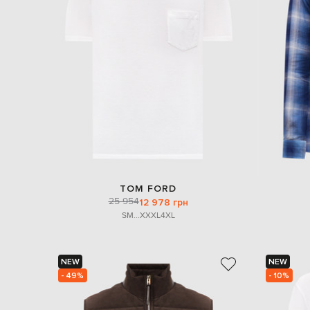
TOM FORD
25 954
12 978 грн
S
M
...
XXXL
4XL
NEW
NEW
- 49%
- 10%