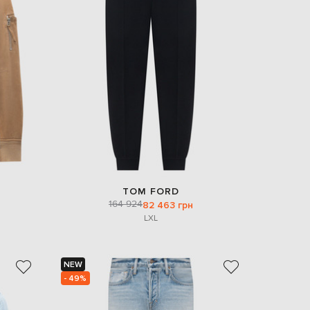
Italy
€
EUR
Latvia
€
EUR
Lithuania
€
EUR
Luxembourg
€
EUR
Netherlands
€
TOM FORD
PLN
164 924
82 463 грн
Poland
zł
L
XL
EUR
Portugal
€
NEW
- 49%
EUR
Romania
€