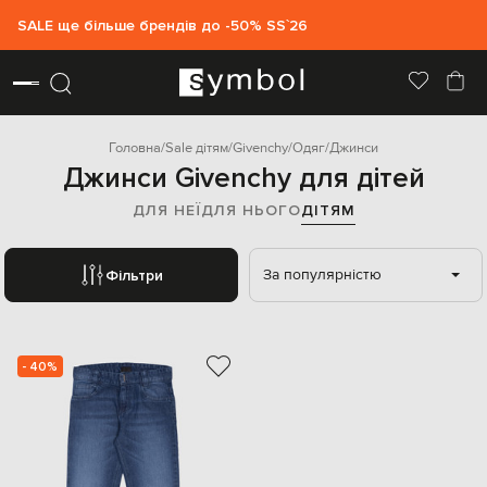
SALE ще більше брендів до -50% SS`26
Головна
Sale дітям
Givenchy
Одяг
Джинси
Джинси Givenchy для дітей
ДЛЯ НЕЇ
ДЛЯ НЬОГО
ДІТЯМ
За популярністю
Фільтри
- 40%