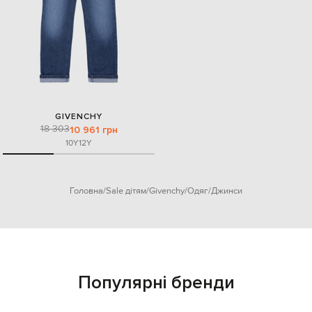
GIVENCHY
18 303
10 961 грн
10Y
12Y
Головна
Sale дітям
Givenchy
Одяг
Джинси
Популярні бренди