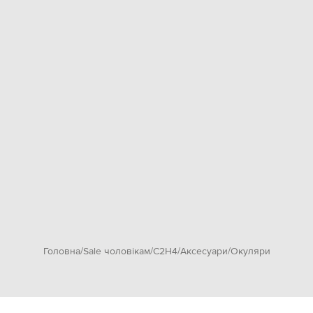
Головна
Sale чоловікам
C2H4
Аксесуари
Окуляри