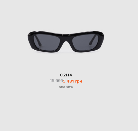
C2H4
15 666
5 481 грн
one size