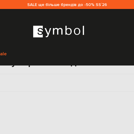
SALE ще більше брендів до -50% SS`26
Головна
Sale чоловікам
C2H4
Аксесуари
Окуляри
ale
Окуляри C2H4 для чоловікі