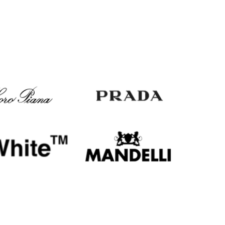
Italy
€
EUR
Latvia
€
EUR
Lithuania
€
EUR
Luxembourg
€
EUR
Netherlands
€
PLN
Poland
zł
EUR
Portugal
€
EUR
Romania
€