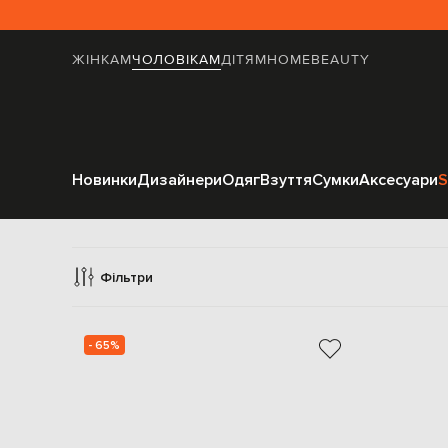
ЖІНКАМ
ЧОЛОВІКАМ
ДІТЯМ
HOME
BEAUTY
Новинки
Дизайнери
Одяг
Взуття
Сумки
Аксесуари
S
Фільтри
- 65%