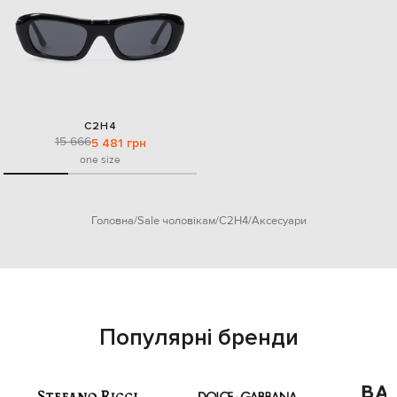
C2H4
15 666
5 481 грн
one size
Головна
Sale чоловікам
C2H4
Аксесуари
Популярні бренди