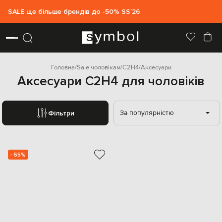
SALE ще більше брендів до -50% SS`26
Головна
Sale чоловікам
C2H4
Аксесуари
Аксесуари C2H4 для чоловіків
За популярністю
Фільтри
- 65%