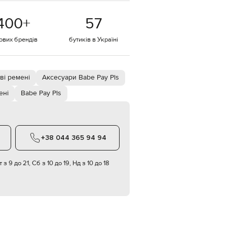
EUR
400
+
57
Denmark
€
тових брендів
бутиків в Україні
EUR
Estonia
€
EUR
ві ремені
Аксесуари Babe Pay Pls
Finland
€
ені
Babe Pay Pls
EUR
France
€
EUR
+38 044 365 94 94
Germany
€
 з 9 до 21, Сб з 10 до 19, Нд з 10 до 18
EUR
Greece
€
EUR
Hungary
€
EUR