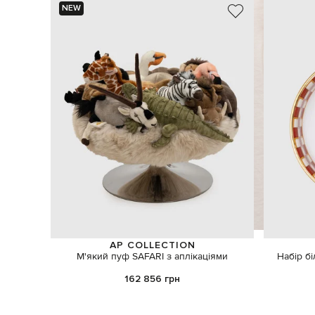
NEW
ШУКАЄТЕ НОВИЙ ОБРАЗ?
AP COLLECTION
Давайте підберемо щось ще
М'який пуф SAFARI з аплікаціями
Набір б
162 856 грн
Схожі товари