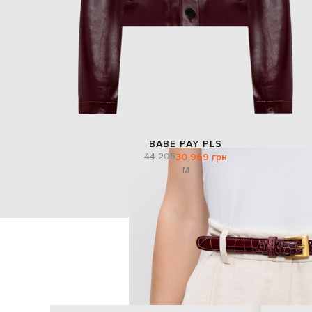
BABE PAY PLS
44 205
30 969 грн
M