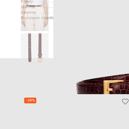
Розмір:
Догляд:
Ширина:
Внутрішнє оздоблення:
Головна
Жінкам
Babe Pay Pls
- 29%