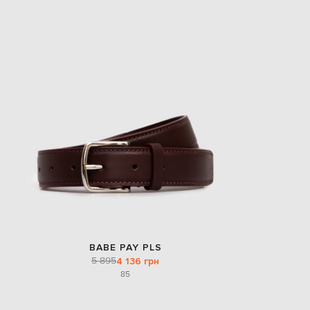
EUR
Slovakia
€
EUR
Slovenia
€
EUR
Spain
€
EUR
Sweden
€
UAH
Ukraine
₴
EUR
Other
€
BABE PAY PLS
5 895
4 136 грн
85