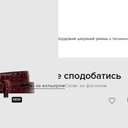
85
спеціалізована чистка
2 см
шкіра
Аксесуари
Ремені
Babe Pay Pls Бордовий шкіряний ремінь з тисненн
Також може сподобатись
Схожі за кольором
Схожі за фасоном
NEW