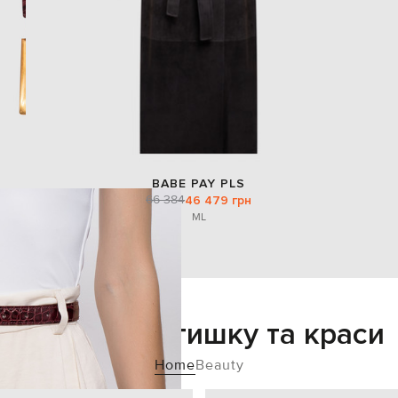
BABE PAY PLS
66 384
46 479 грн
M
L
Додайте затишку та краси
Home
Beauty