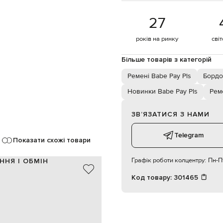
27
років на ринку
сві
Більше товарів з категорій
Ремені Babe Pay Pls
Бордо
Новинки Babe Pay Pls
Рем
ЗВʼЯЗАТИСЯ З НАМИ
Telegram
Показати схожі товари
Графік роботи колцентру:
Пн-Пт
ННЯ І ОБМІН
Код товару:
301465
шкіра
Італія
бордовий
тиснення під шкіру крокодила
пряжка