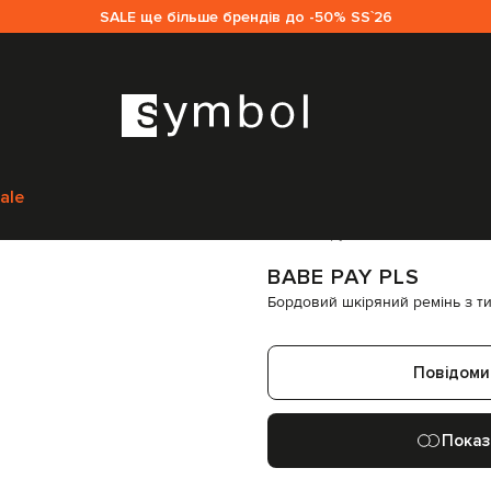
SALE ще більше брендів до -50% SS`26
Аксесуари
Ремені
Babe Pay Pls Бордовий шкіряний ремінь з тисненн
ale
Код товару:
301465
BABE PAY PLS
Бордовий шкіряний ремінь з т
Повідоми
Показ