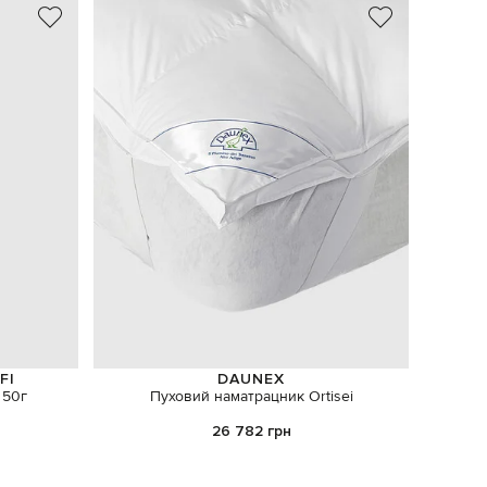
NEW
FI
DAUNEX
 50г
Пуховий наматрацник Ortisei
Махро
26 782 грн