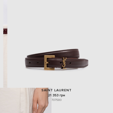
SAINT LAURENT
21 353 грн
70
75
80