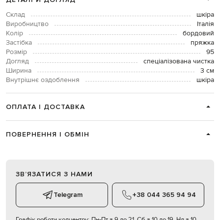
Склад
шкіра
Виробництво
Італія
Колір
бордовий
Застібка
пряжка
Розмір
95
Догляд
спеціалізована чистка
Ширина
3 см
Внутрішнє оздоблення
шкіра
ОПЛАТА І ДОСТАВКА
ПОВЕРНЕННЯ І ОБМІН
ЗВʼЯЗАТИСЯ З НАМИ
Telegram
+38 044 365 94 94
Графік роботи колцентру:
Пн-Пт з 9 до 21, Сб з 10 до 19, Нд з 10