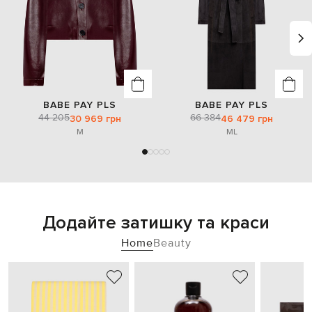
BABE PAY PLS
BABE PAY PLS
44 205
66 384
30 969 грн
46 479 грн
M
M
L
Додайте затишку та краси
Home
Beauty