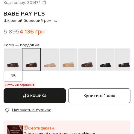
Давайте підберемо щось ще
Код товару:
301474
BABE PAY PLS
Схожі товари
Шкіряний бордовий ремінь
5 895
4 136 грн
Колір —
бордовий
95
Остання одиниця
До кошика
Купити в 1 клік
Наявність в бутиках
Сертифікати
Подарункові електронні сертифікати