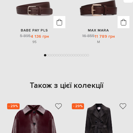
BABE PAY PLS
MAX MARA
5 895
16 855
4 136 грн
11 789 грн
95
M
Також з цієї колекції
- 29%
- 29%