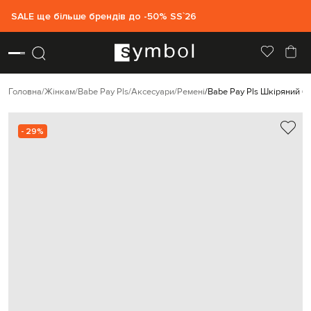
SALE ще більше брендів до -50% SS`26
Головна
Жінкам
Babe Pay Pls
Аксесуари
Ремені
Babe Pay Pls Шкіряний б
- 29%