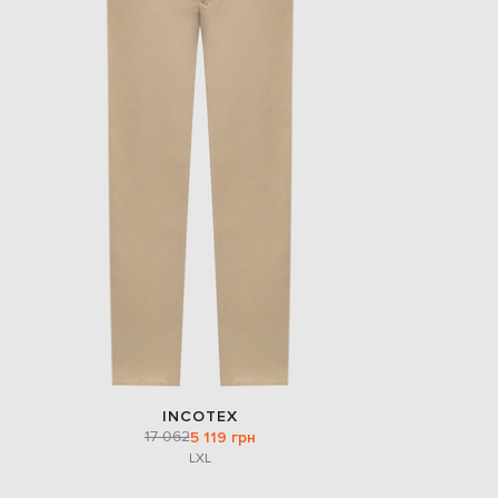
INCOTEX
17 062
5 119 грн
L
XL