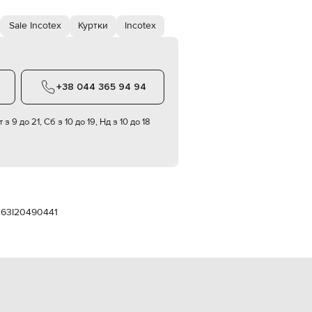
Italy
€
Sale Incotex
Куртки
Incotex
EUR
Latvia
€
EUR
+38 044 365 94 94
Lithuania
€
EUR
 з 9 до 21, Сб з 10 до 19, Нд з 10 до 18
Luxembourg
€
EUR
Netherlands
€
PLN
Poland
и
63I20490441
zł
EUR
Portugal
€
EUR
Romania
€