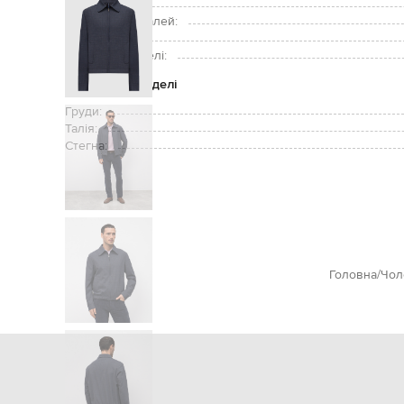
Догляд:
Підкладка деталей:
Зріст моделі:
Розмір на моделі:
Параметри моделі
Груди:
Талія:
Стегна:
Головна
Чол