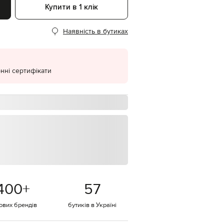
Купити в 1 клік
EUR
Denmark
€
Наявність в бутиках
EUR
Estonia
€
нні сертифікати
EUR
Finland
€
EUR
France
€
EUR
Germany
€
EUR
Greece
€
400
+
57
EUR
Hungary
€
тових брендів
бутиків в Україні
EUR