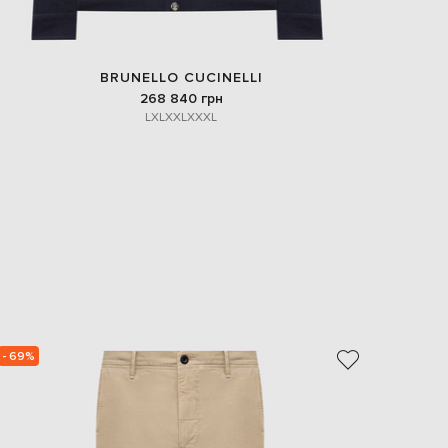
BRUNELLO CUCINELLI
268 840 грн
L
XL
XXL
XXXL
- 69%
- 69%