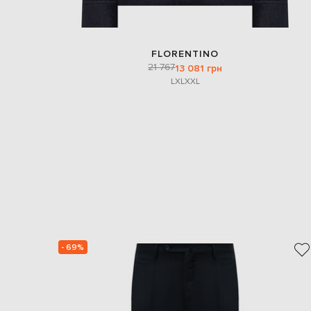
FLORENTINO
21 767
13 081 грн
L
XL
XXL
- 69%