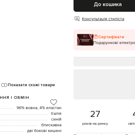
До кошика
Консультація стиліста
Сертифікати
Подарункові електро
Показати схожі товари
ННЯ І ОБМІН
96% вовна, 4% еластан
27
Італія
синій
років на ринку
сві
блискавка
дві бокові кишені