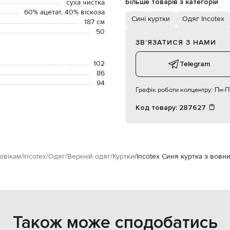
Більше товарів з категорій
суха чистка
60% ацетат, 40% віскоза
Сині куртки
Одяг Incotex
187 см
50
ЗВʼЯЗАТИСЯ З НАМИ
102
Telegram
86
94
Графік роботи колцентру:
Пн-Пт
Код товару:
287627
овікам
Incotex
Одяг
Верхній одяг
Куртки
Incotex Синя куртка з вовн
Також може сподобатись