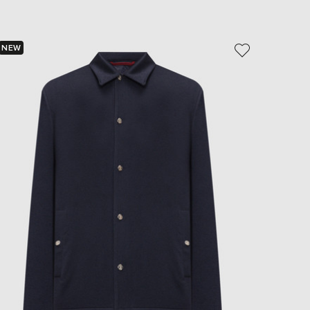
EUR
Slovakia
€
NEW
NEW
EUR
- 50%
Slovenia
€
EUR
Spain
€
EUR
Sweden
€
UAH
Ukraine
₴
EUR
Other
€