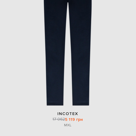
INCOTEX
17 062
5 119 грн
M
XL