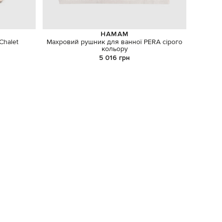
HAMAM
Chalet
Махровий рушник для ванної PERA сірого
К
кольору
5 016 грн