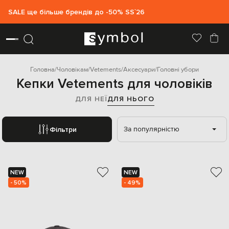
SALE ще більше брендів до -50% SS`26
Головна
Чоловікам
Vetements
Аксесуари
Головні убори
Кепки Vetements для чоловіків
ДЛЯ НЕЇ
ДЛЯ НЬОГО
За популярністю
Фільтри
NEW
NEW
- 50%
- 49%