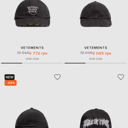
VETEMENTS
VETEMENTS
19 544
18 096
9 772 грн
9 049 грн
one size
one size
NEW
- 49%