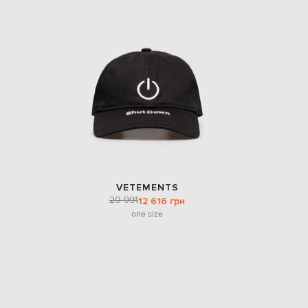
VETEMENTS
20 991
12 616 грн
one size