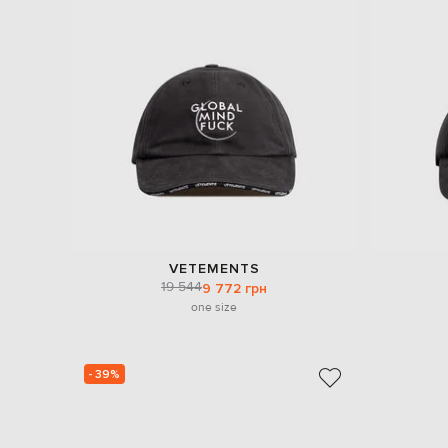
VETEMENTS
19 544
9 772 грн
one size
- 39%