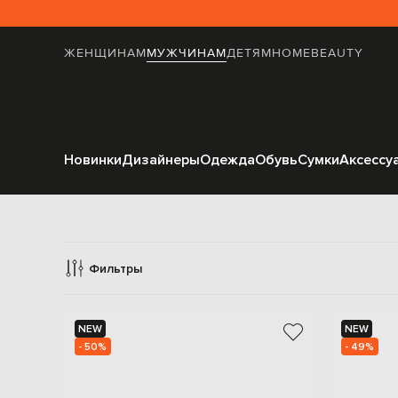
ЖЕНЩИНАМ
МУЖЧИНАМ
ДЕТЯМ
HOME
BEAUTY
Новинки
Дизайнеры
Одежда
Обувь
Сумки
Аксессу
Фильтры
NEW
NEW
- 50%
- 49%