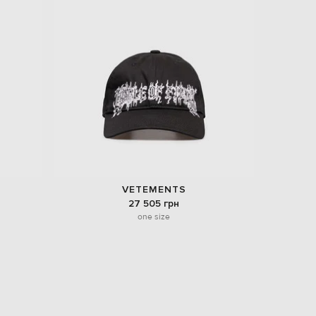
EUR
Denmark
€
EUR
Estonia
€
EUR
Finland
€
EUR
France
€
EUR
VETEMENTS
Germany
27 505 грн
€
one size
EUR
Greece
€
EUR
Hungary
€
EUR