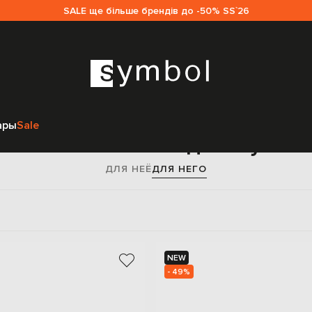
SALE ще більше брендів до -50% SS`26
Главная
Мужчинам
Vetements
Аксессуары
Головные уборы
ары
Sale
Кепки Vetements для мужчи
ДЛЯ НЕЁ
ДЛЯ НЕГО
NEW
- 49%