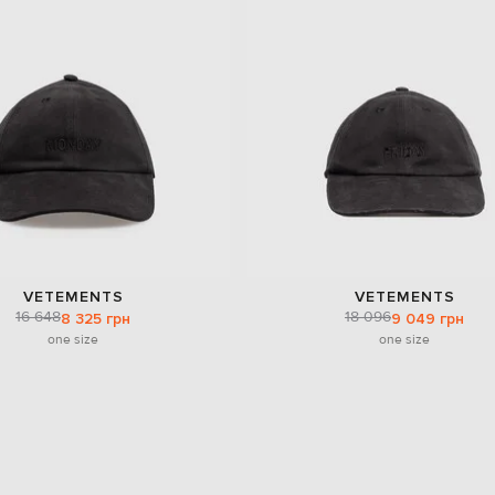
VETEMENTS
VETEMENTS
16 648
18 096
8 325 грн
9 049 грн
one size
one size