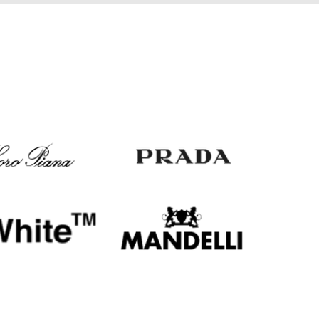
EUR
Slovakia
€
EUR
Slovenia
€
EUR
Spain
€
EUR
Sweden
€
UAH
Ukraine
₴
EUR
Other
€