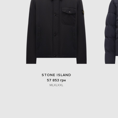
STONE ISLAND
57 853 грн
M
L
XL
XXL