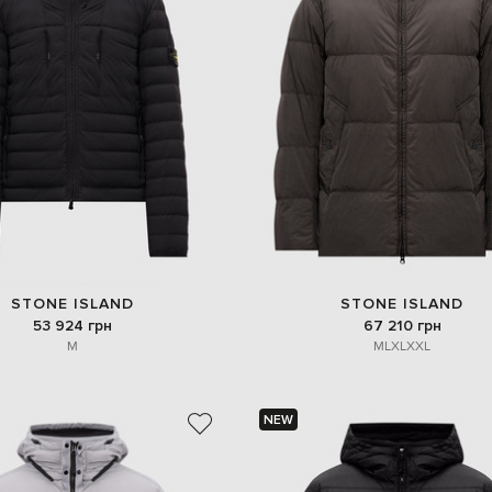
STONE ISLAND
STONE ISLAND
53 924 грн
67 210 грн
M
M
L
XL
XXL
NEW