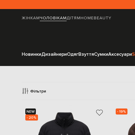
ЖІНКАМ
ЧОЛОВІКАМ
ДІТЯМ
HOME
BEAUTY
Новинки
Дизайнери
Одяг
Взуття
Сумки
Аксесуари
S
Фільтри
NEW
- 19%
- 20%