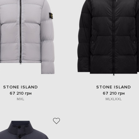
STONE ISLAND
STONE ISLAND
67 210 грн
67 210 грн
M
XL
M
L
XL
XXL