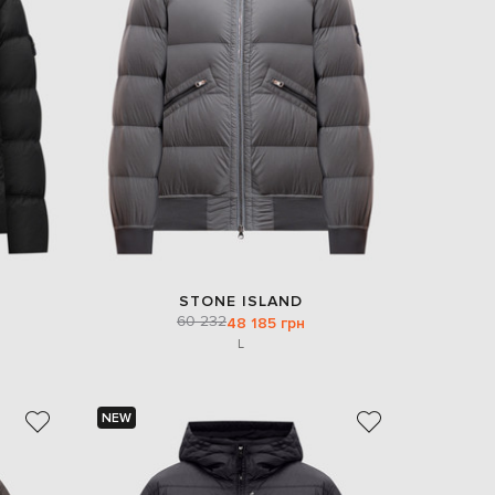
Italy
€
EUR
Latvia
€
EUR
Lithuania
€
EUR
Luxembourg
€
EUR
Netherlands
€
STONE ISLAND
60 232
PLN
48 185 грн
Poland
L
zł
EUR
Portugal
€
NEW
EUR
Romania
€