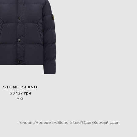
STONE ISLAND
63 127 грн
M
XL
Головна
Чоловікам
Stone Island
Одяг
Верхній одяг