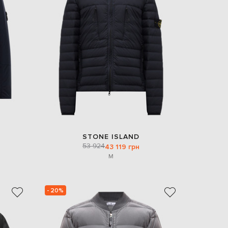
EUR
Denmark
€
EUR
Estonia
€
EUR
Finland
€
EUR
France
€
EUR
STONE ISLAND
Germany
53 924
43 119 грн
€
M
EUR
Greece
€
- 20%
EUR
Hungary
€
EUR