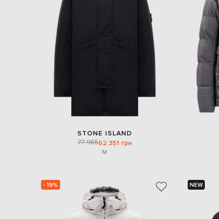
STONE ISLAND
77 965
62 351 грн
M
- 19%
NEW