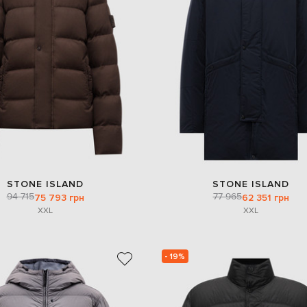
STONE ISLAND
STONE ISLAND
94 715
77 965
75 793 грн
62 351 грн
XXL
XXL
- 19%