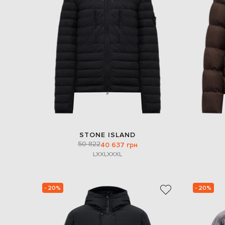
STONE ISLAND
50 822
40 637 грн
L
XXL
XXXL
- 20%
- 20%