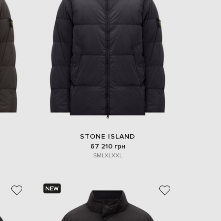
EUR
Slovakia
€
EUR
Slovenia
€
EUR
Spain
€
EUR
Sweden
€
UAH
Ukraine
STONE ISLAND
₴
67 210 грн
S
M
L
XL
XXL
EUR
Other
€
NEW