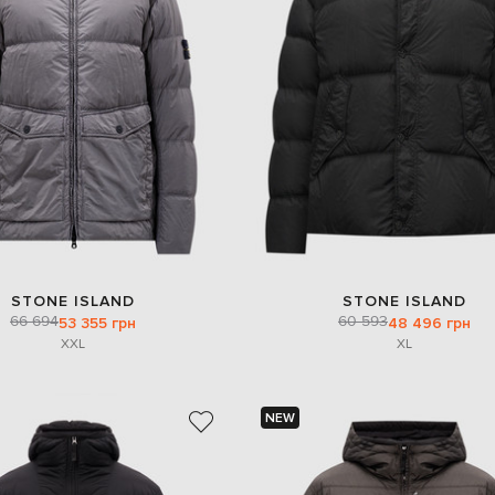
STONE ISLAND
STONE ISLAND
66 694
60 593
53 355 грн
48 496 грн
XXL
XL
NEW