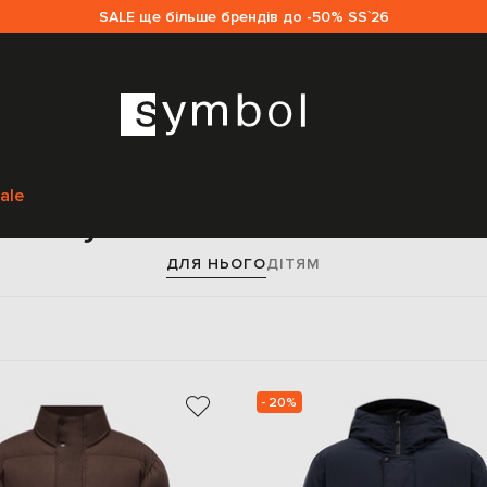
SALE ще більше брендів до -50% SS`26
Головна
Чоловікам
Stone Island
Одяг
Верхній одяг
ale
Пуховики Stone Island
ДЛЯ НЬОГО
ДІТЯМ
- 20%