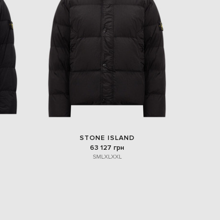
STONE ISLAND
63 127 грн
S
M
L
XL
XXL