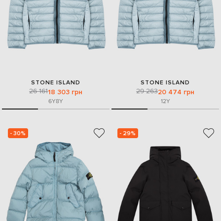
STONE ISLAND
STONE ISLAND
26 161
29 263
18 303 грн
20 474 грн
6Y
8Y
12Y
- 30%
- 29%