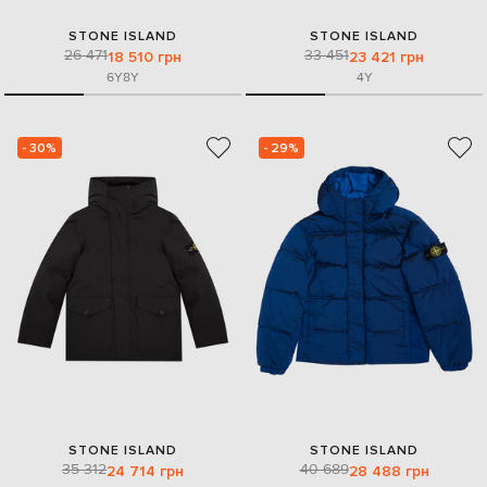
STONE ISLAND
STONE ISLAND
26 471
33 451
18 510 грн
23 421 грн
6Y
8Y
4Y
- 30%
- 29%
STONE ISLAND
STONE ISLAND
35 312
40 689
24 714 грн
28 488 грн