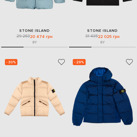
STONE ISLAND
STONE ISLAND
29 263
31 435
20 474 грн
22 025 грн
8Y
6Y
- 30%
- 29%