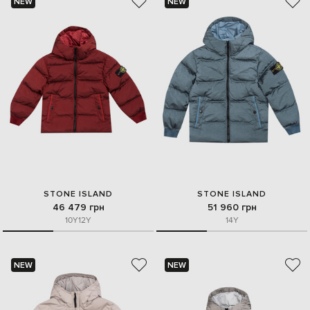
NEW
NEW
STONE ISLAND
STONE ISLAND
46 479 грн
51 960 грн
10Y
12Y
14Y
NEW
NEW