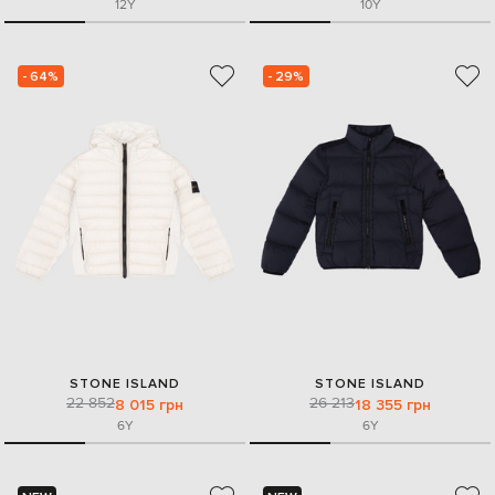
12Y
10Y
- 64%
- 29%
STONE ISLAND
STONE ISLAND
22 852
26 213
8 015 грн
18 355 грн
6Y
6Y