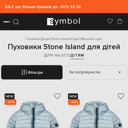
SALE ще більше брендів до -50% SS`26
Головна
Дітям
Stone Island
Одяг
Верхній одяг
Пуховики Stone Island для дітей
ДЛЯ НЬОГО
ДІТЯМ
За популярністю
Фільтри
NEW
NEW
- 30%
- 30%