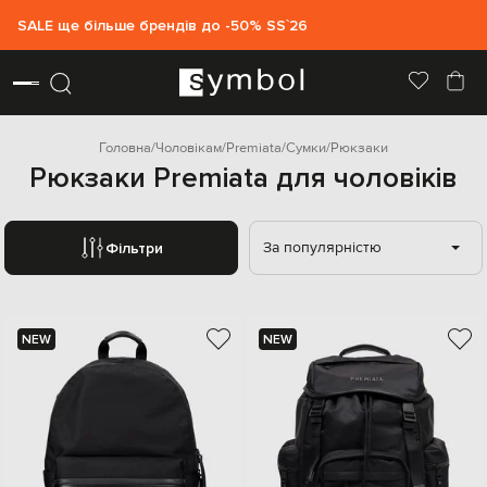
SALE ще більше брендів до -50% SS`26
Головна
Чоловікам
Premiata
Сумки
Рюкзаки
Рюкзаки Premiata для чоловіків
За популярністю
Фільтри
NEW
NEW