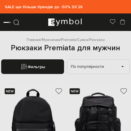
SALE ще більше брендів до -50% SS`26
Главная
Мужчинам
Premiata
Сумки
Рюкзаки
Рюкзаки Premiata для мужчин
По популярности
Фильтры
NEW
NEW