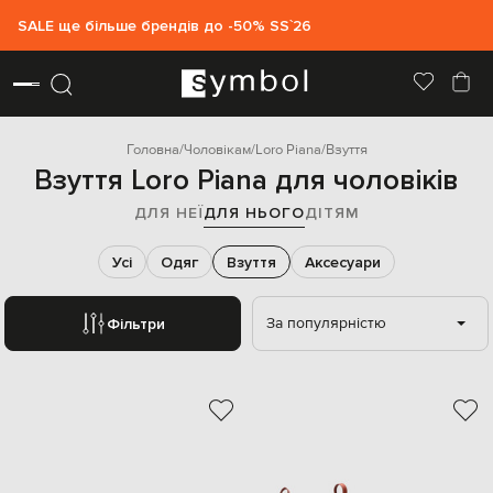
SALE ще більше брендів до -50% SS`26
Головна
Чоловікам
Loro Piana
Взуття
Взуття Loro Piana для чоловіків
ДЛЯ НЕЇ
ДЛЯ НЬОГО
ДІТЯМ
Усі
Одяг
Взуття
Аксесуари
За популярністю
Фільтри