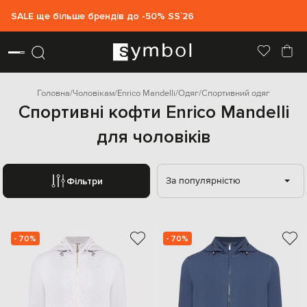
SALE ще більше брендів до -50% SS`26
Головна
Чоловікам
Enrico Mandelli
Одяг
Спортивний одяг
Спортивні кофти Enrico Mandelli
для чоловіків
За популярністю
Фільтри
- 70%
- 70%