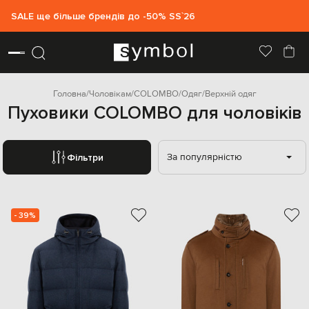
SALE ще більше брендів до -50% SS`26
Головна
Чоловікам
COLOMBO
Одяг
Верхній одяг
Пуховики COLOMBO для чоловіків
За популярністю
Фільтри
- 39%