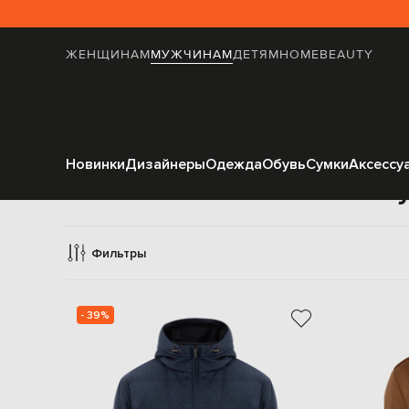
ЖЕНЩИНАМ
МУЖЧИНАМ
ДЕТЯМ
HOME
BEAUTY
Новинки
Дизайнеры
Одежда
Обувь
Сумки
Аксессу
П
Фильтры
- 39%