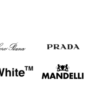
Italy
€
EUR
Latvia
€
EUR
Lithuania
€
EUR
Luxembourg
€
EUR
Netherlands
€
PLN
Poland
zł
EUR
Portugal
€
EUR
Romania
€