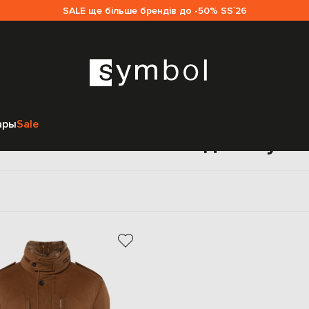
SALE ще більше брендів до -50% SS`26
Главная
Мужчинам
COLOMBO
Одежда
Верхняя одежда
ары
Sale
уховики COLOMBO для мужч