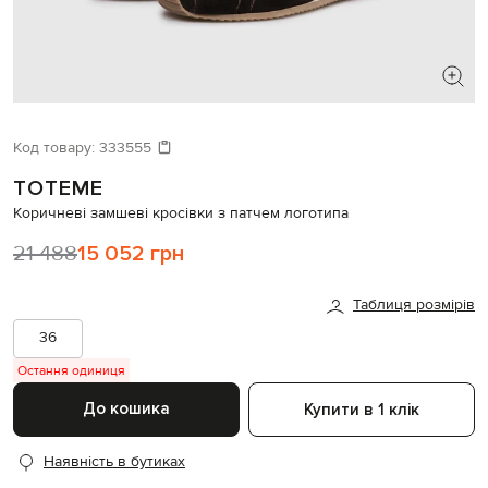
ШУКАЄТЕ НОВИЙ ОБРАЗ?
Давайте підберемо щось ще
Код товару:
333555
TOTEME
Схожі товари
Коричневі замшеві кросівки з патчем логотипа
21 488
15 052 грн
Таблиця розмірів
36
Остання одиниця
До кошика
Купити в 1 клік
Наявність в бутиках