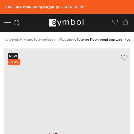
SALE ще більше брендів до -50% SS`26
Головна
Жінкам
Toteme
Взуття
Кросівки
Toteme Коричневі замшеві кросі
NEW
- 29%