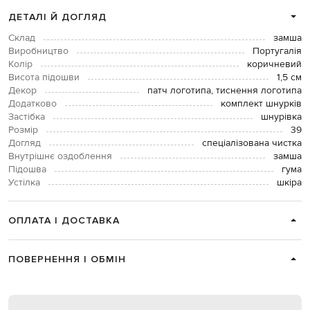
ДЕТАЛІ Й ДОГЛЯД
Склад
замша
Виробництво
Португалія
Колір
коричневий
Висота підошви
1,5 см
Декор
патч логотипа, тиснення логотипа
Додатково
комплект шнурків
Застібка
шнурівка
Розмір
39
Догляд
спеціалізована чистка
Внутрішнє оздоблення
замша
Підошва
гума
Устілка
шкіра
ОПЛАТА І ДОСТАВКА
ПОВЕРНЕННЯ І ОБМІН